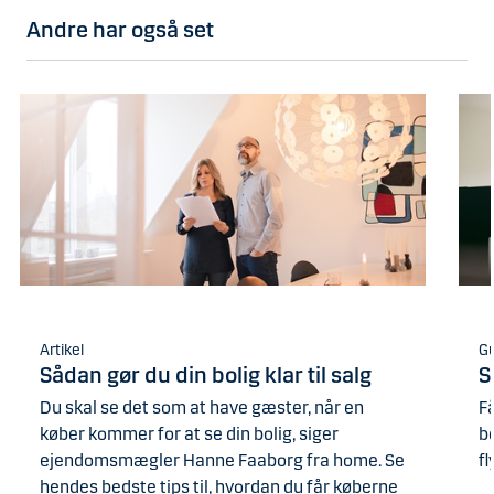
Andre har også set
Artikel
G
Sådan gør du din bolig klar til salg
S
Du skal se det som at have gæster, når en
Få
køber kommer for at se din bolig, siger
be
ejendomsmægler Hanne Faaborg fra home. Se
fl
hendes bedste tips til, hvordan du får køberne