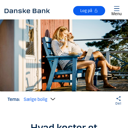
Gå til hovedindhold
Log på
Menu
Tema:
Sælge bolig
Del
Hvad koster et