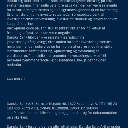
Rådfør dig altid med dine professionelle rådgivere omkring juridiske,
skattemæssige, finansielle og andre aspekter, der kan være relevante
for at vurdere egnetheden og hensigtsmæssigheden af en investering.
Orienter dig om dine investorrettigheder i prospektet, central
investorinformation/væsentlig investorinformation og information om
klagehåndtering.
Vær opmærksom på, at historisk afkast ikke er en indikation af
fremtidigt afkast, som kan være negative.
Danske Bank tilbyder ikke investeringsrådgivning
(”Investeringsrådgivning”) eller anden form for investeringsservice,
herunder handel, udførelse og formidling af ordrer med finansielle
instrumenter samt placering, opbevaring og forvaltning af
værdipapirer/finansielle instrumenter (”Investeringsservice”) til
personer hjemmehørende og bosiddende i USA, jf. definitionen
nedenfor.
Læs mere »
Materialet på denne hjemmeside er således ikke beregnet til at blive
distribueret til eller anvendt af personer hjemmehørende og
bosiddende i USA. Intet materiale på denne hjemmeside må fortolkes
Danske Bank A/S, Bernstorffsgade 40, 1577 København V. Tlf. (+45) 70
og opfattes som et tilbud om Investeringsrådgivning eller
123 456,
Kontakt os
, CVR-nr. 61126228, SWIFT: DABADKKK
Investeringsservice til en person hjemmehørende og bosiddende i USA.
Telefonsamtaler kan blive optaget og gemt til brug for dokumentation
og sikkerhed.
I forhold til Investeringsrådgivning skal en person hjemmehørende og
bosiddende i USA forstås som enhver af følgende:
Danske Bank forbeholder sig alle rettigheder. Danske Bank A/S er under