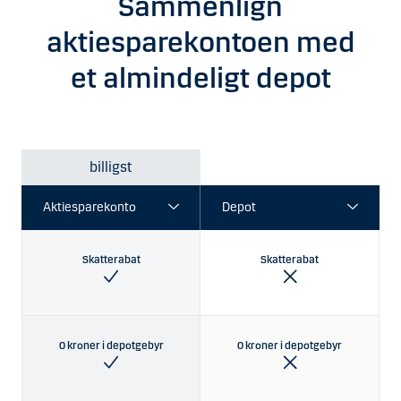
Sammenlign
aktiesparekontoen med
et almindeligt depot
billigst
Skatterabat
Skatterabat
0 kroner i depotgebyr
0 kroner i depotgebyr