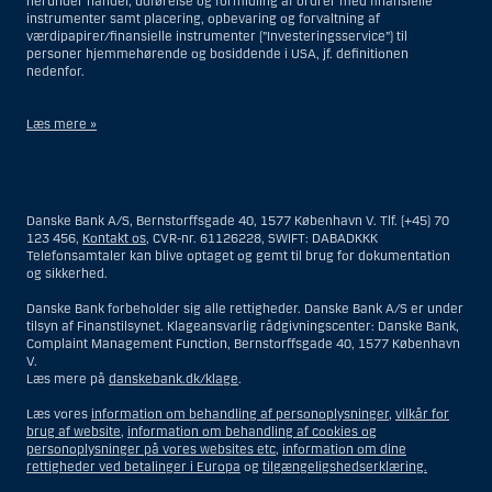
herunder handel, udførelse og formidling af ordrer med finansielle
instrumenter samt placering, opbevaring og forvaltning af
værdipapirer/finansielle instrumenter (”Investeringsservice”) til
personer hjemmehørende og bosiddende i USA, jf. definitionen
nedenfor.
Læs mere »
Materialet på denne hjemmeside er således ikke beregnet til at blive
distribueret til eller anvendt af personer hjemmehørende og
bosiddende i USA. Intet materiale på denne hjemmeside må fortolkes
Danske Bank A/S, Bernstorffsgade 40, 1577 København V. Tlf. (+45) 70
og opfattes som et tilbud om Investeringsrådgivning eller
123 456,
Kontakt os
, CVR-nr. 61126228, SWIFT: DABADKKK
Investeringsservice til en person hjemmehørende og bosiddende i USA.
Telefonsamtaler kan blive optaget og gemt til brug for dokumentation
og sikkerhed.
I forhold til Investeringsrådgivning skal en person hjemmehørende og
bosiddende i USA forstås som enhver af følgende:
Danske Bank forbeholder sig alle rettigheder. Danske Bank A/S er under
tilsyn af Finanstilsynet. Klageansvarlig rådgivningscenter: Danske Bank,
En fysisk person hjemmehørende og bosiddende i USA.
Complaint Management Function, Bernstorffsgade 40, 1577 København
V.
En virksomhed eller et interessentskab som er registreret eller
Læs mere på
danskebank.dk/klage
.
organiseret i USA, men som ikke er et offshore-rådgivningscenter
eller en anden form for repræsentation tilhørende en person
Læs vores
information om behandling af personoplysninger
,
vilkår for
hjemmehørende og bosiddende i USA, som har en gyldig
brug af website
,
information om behandling af cookies og
forretningsmæssig begrundelse for sit virke, og som varetager
personoplysninger på vores websites etc
,
information om dine
opgaver og reguleres som et forsikringsselskab eller en bank.
rettigheder ved betalinger i Europa
og
tilgængeligshedserklæring.
Et rådgivningscenter eller en repræsentation tilhørende et