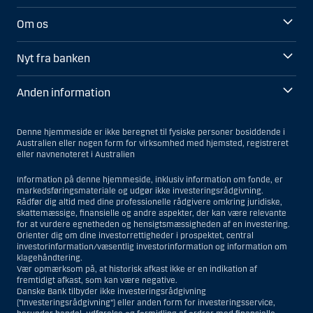
Om os
Nyt fra banken
Anden information
Denne hjemmeside er ikke beregnet til fysiske personer bosiddende i
Australien eller nogen form for virksomhed med hjemsted, registreret
eller navnenoteret i Australien
Information på denne hjemmeside, inklusiv information om fonde, er
markedsføringsmateriale og udgør ikke investeringsrådgivning.
Rådfør dig altid med dine professionelle rådgivere omkring juridiske,
skattemæssige, finansielle og andre aspekter, der kan være relevante
for at vurdere egnetheden og hensigtsmæssigheden af en investering.
Orienter dig om dine investorrettigheder i prospektet, central
investorinformation/væsentlig investorinformation og information om
klagehåndtering.
Vær opmærksom på, at historisk afkast ikke er en indikation af
fremtidigt afkast, som kan være negative.
Danske Bank tilbyder ikke investeringsrådgivning
(”Investeringsrådgivning”) eller anden form for investeringsservice,