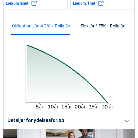
Læs om lånet
Læs om lånet
Obligationslån 4.0 % + Boliglån
FlexLån® F5K + Boliglån
5år
10år
15år
20år
25år
30 år
Detaljer for ydelsesforløb