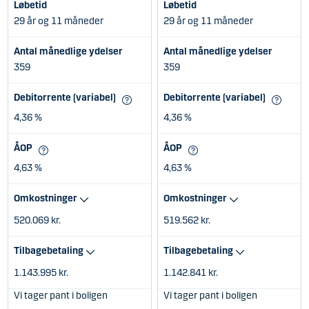
Løbetid
Løbetid
29 år og 11 måneder
29 år og 11 måneder
Antal månedlige ydelser
Antal månedlige ydelser
359
359
Debitorrente (variabel)
Debitorrente (variabel)
4,36 %
4,36 %
ÅOP
ÅOP
4,63 %
4,63 %
Omkostninger
Omkostninger
520.069 kr.
519.562 kr.
Tilbagebetaling
Tilbagebetaling
1.143.995 kr.
1.142.841 kr.
Vi tager pant i boligen
Vi tager pant i boligen