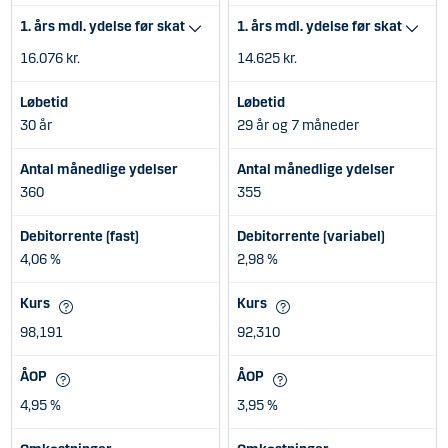
1. års mdl. ydelse før skat
1. års mdl. ydelse før skat
16.076 kr.
14.625 kr.
Løbetid
Løbetid
30 år
29 år og 7 måneder
Antal månedlige ydelser
Antal månedlige ydelser
360
355
Debitorrente (fast)
Debitorrente (variabel)
4,06 %
2,98 %
Kurs
Kurs
98,191
92,310
ÅOP
ÅOP
4,95 %
3,95 %