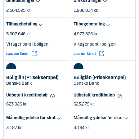
Omkostninger
Omkostninger
2.564.525 kr.
1.986.014 kr.
Tilbagebetaling
Tilbagebetaling
5.607.646 kr.
4.973.826 kr.
Vi tager pant i boligen
Vi tager pant i boligen
Læs om lånet
Læs om lånet
Boliglån (Priseksempel)
Boliglån (Priseksempel)
Danske Bank
Danske Bank
Udbetalt kreditbeløb
Udbetalt kreditbeløb
623.926 kr.
623.279 kr.
Månedlig ydelse før skat
Månedlig ydelse før skat
3.187 kr.
3.184 kr.