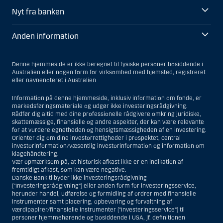
Nyt fra banken
Anden information
Denne hjemmeside er ikke beregnet til fysiske personer bosiddende i
Australien eller nogen form for virksomhed med hjemsted, registreret
eller navnenoteret i Australien
Information på denne hjemmeside, inklusiv information om fonde, er
markedsføringsmateriale og udgør ikke investeringsrådgivning.
Rådfør dig altid med dine professionelle rådgivere omkring juridiske,
skattemæssige, finansielle og andre aspekter, der kan være relevante
for at vurdere egnetheden og hensigtsmæssigheden af en investering.
Orienter dig om dine investorrettigheder i prospektet, central
investorinformation/væsentlig investorinformation og information om
klagehåndtering.
Vær opmærksom på, at historisk afkast ikke er en indikation af
fremtidigt afkast, som kan være negative.
Danske Bank tilbyder ikke investeringsrådgivning
(”Investeringsrådgivning”) eller anden form for investeringsservice,
herunder handel, udførelse og formidling af ordrer med finansielle
instrumenter samt placering, opbevaring og forvaltning af
værdipapirer/finansielle instrumenter (”Investeringsservice”) til
personer hjemmehørende og bosiddende i USA, jf. definitionen