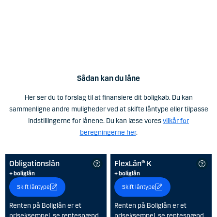
Sådan kan du låne
Her ser du to forslag til at finansiere dit boligkøb. Du kan
sammenligne andre muligheder ved at skifte låntype eller tilpasse
indstillingerne for lånene. Du kan læse vores
vilkår for
beregningerne her
.
Obligationslån
FlexLån® K
+ boliglån
+ boliglån
Skift låntype
Skift låntype
Renten på Boliglån er et
Renten på Boliglån er et
priseksempel, se rentespænd
priseksempel, se rentespænd