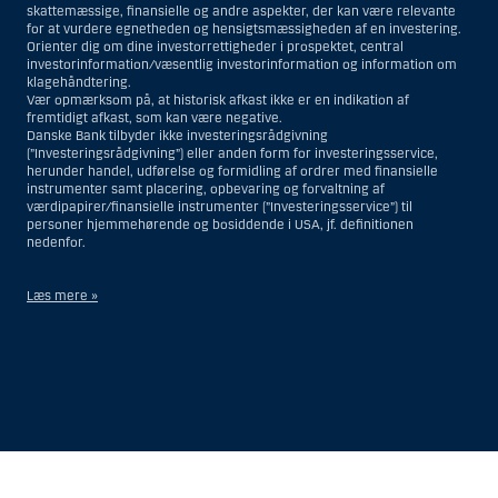
skattemæssige, finansielle og andre aspekter, der kan være relevante
for at vurdere egnetheden og hensigtsmæssigheden af en investering.
Orienter dig om dine investorrettigheder i prospektet, central
investorinformation/væsentlig investorinformation og information om
klagehåndtering.
Vær opmærksom på, at historisk afkast ikke er en indikation af
fremtidigt afkast, som kan være negative.
Danske Bank tilbyder ikke investeringsrådgivning
(”Investeringsrådgivning”) eller anden form for investeringsservice,
herunder handel, udførelse og formidling af ordrer med finansielle
instrumenter samt placering, opbevaring og forvaltning af
værdipapirer/finansielle instrumenter (”Investeringsservice”) til
personer hjemmehørende og bosiddende i USA, jf. definitionen
nedenfor.
Læs mere »
Materialet på denne hjemmeside er således ikke beregnet til at blive
distribueret til eller anvendt af personer hjemmehørende og
bosiddende i USA. Intet materiale på denne hjemmeside må fortolkes
og opfattes som et tilbud om Investeringsrådgivning eller
Investeringsservice til en person hjemmehørende og bosiddende i USA.
I forhold til Investeringsrådgivning skal en person hjemmehørende og
Vis
Skjul
Show
Show
bosiddende i USA forstås som enhver af følgende:
more
less