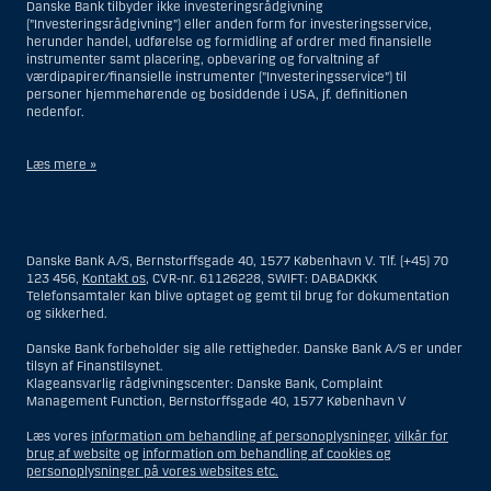
Danske Bank tilbyder ikke investeringsrådgivning
(”Investeringsrådgivning”) eller anden form for investeringsservice,
herunder handel, udførelse og formidling af ordrer med finansielle
instrumenter samt placering, opbevaring og forvaltning af
værdipapirer/finansielle instrumenter (”Investeringsservice”) til
personer hjemmehørende og bosiddende i USA, jf. definitionen
nedenfor.
Læs mere »
Materialet på denne hjemmeside er således ikke beregnet til at blive
distribueret til eller anvendt af personer hjemmehørende og
bosiddende i USA. Intet materiale på denne hjemmeside må fortolkes
Danske Bank A/S, Bernstorffsgade 40, 1577 København V. Tlf. (+45) 70
og opfattes som et tilbud om Investeringsrådgivning eller
123 456,
Kontakt os
, CVR-nr. 61126228, SWIFT: DABADKKK
Investeringsservice til en person hjemmehørende og bosiddende i USA.
Telefonsamtaler kan blive optaget og gemt til brug for dokumentation
og sikkerhed.
I forhold til Investeringsrådgivning skal en person hjemmehørende og
bosiddende i USA forstås som enhver af følgende:
Danske Bank forbeholder sig alle rettigheder. Danske Bank A/S er under
tilsyn af Finanstilsynet.
En fysisk person hjemmehørende og bosiddende i USA.
Klageansvarlig rådgivningscenter: Danske Bank, Complaint
Management Function, Bernstorffsgade 40, 1577 København V
En virksomhed eller et interessentskab som er registreret eller
organiseret i USA, men som ikke er et offshore-rådgivningscenter
Læs vores
information om behandling af personoplysninger
,
vilkår for
eller en anden form for repræsentation tilhørende en person
brug af website
og
information om behandling af cookies og
hjemmehørende og bosiddende i USA, som har en gyldig
personoplysninger på vores websites etc.
forretningsmæssig begrundelse for sit virke, og som varetager