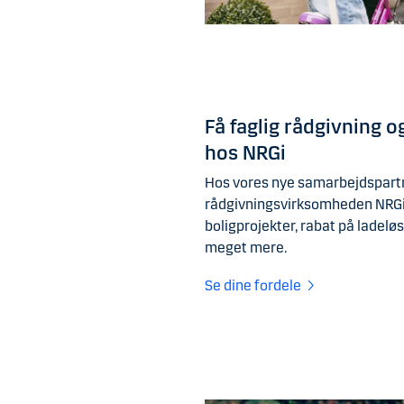
Få faglig rådgivning o
hos NRGi
Hos vores nye samarbejdspartn
rådgivningsvirksomheden NRGi, 
boligprojekter, rabat på ladeløsn
meget mere.
Se dine fordele