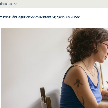
dre sites
sikring
Lån
Daglig økonomi
Kontakt og hjælp
Bliv kunde