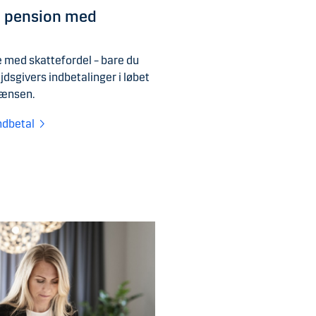
il pension med
e med skattefordel – bare du
ejdsgivers indbetalinger i løbet
rænsen.
ndbetal