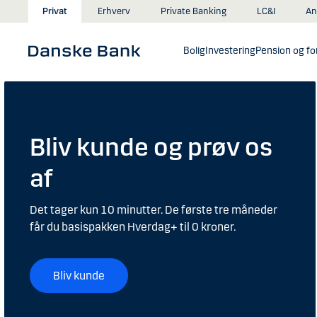
Gå til hovedindhold
An
Privat
Erhverv
Private Banking
LC&I
Bolig
Investering
Pension og for
Bliv kunde og prøv os
af
Det tager kun 10 minutter. De første tre måneder
får du basispakken Hverdag+ til 0 kroner.
Bliv kunde