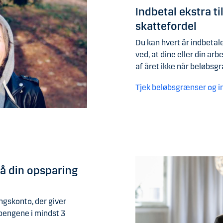
Indbetal ekstra t
skattefordel
Du kan hvert år indbetal
ved, at dine eller din arb
af året ikke når beløbsg
Tjek beløbsgrænser og i
på din opsparing
ngskonto, der giver
 pengene i mindst 3