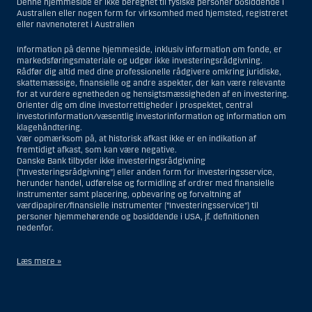
Denne hjemmeside er ikke beregnet til fysiske personer bosiddende i
Australien eller nogen form for virksomhed med hjemsted, registreret
eller navnenoteret i Australien
Information på denne hjemmeside, inklusiv information om fonde, er
markedsføringsmateriale og udgør ikke investeringsrådgivning.
Rådfør dig altid med dine professionelle rådgivere omkring juridiske,
skattemæssige, finansielle og andre aspekter, der kan være relevante
for at vurdere egnetheden og hensigtsmæssigheden af en investering.
Orienter dig om dine investorrettigheder i prospektet, central
investorinformation/væsentlig investorinformation og information om
klagehåndtering.
Vær opmærksom på, at historisk afkast ikke er en indikation af
fremtidigt afkast, som kan være negative.
Danske Bank tilbyder ikke investeringsrådgivning
(”Investeringsrådgivning”) eller anden form for investeringsservice,
herunder handel, udførelse og formidling af ordrer med finansielle
instrumenter samt placering, opbevaring og forvaltning af
værdipapirer/finansielle instrumenter (”Investeringsservice”) til
personer hjemmehørende og bosiddende i USA, jf. definitionen
nedenfor.
Læs mere »
Materialet på denne hjemmeside er således ikke beregnet til at blive
distribueret til eller anvendt af personer hjemmehørende og