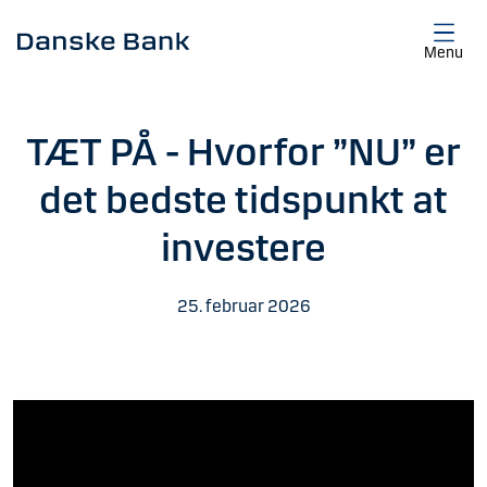
Gå til hovedindhold
Menu
TÆT PÅ - Hvorfor ”NU” er
det bedste tidspunkt at
investere
25. februar 2026