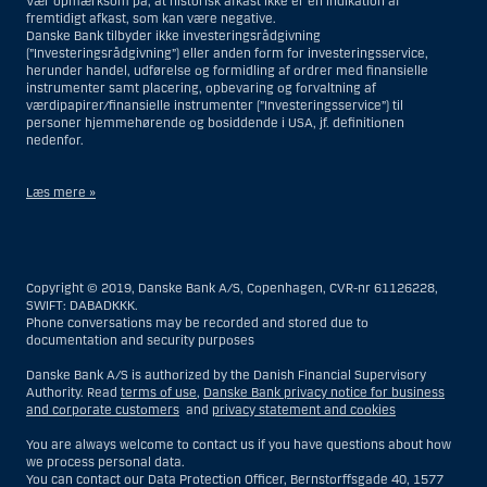
Vær opmærksom på, at historisk afkast ikke er en indikation af
fremtidigt afkast, som kan være negative.
Danske Bank tilbyder ikke investeringsrådgivning
(”Investeringsrådgivning”) eller anden form for investeringsservice,
herunder handel, udførelse og formidling af ordrer med finansielle
instrumenter samt placering, opbevaring og forvaltning af
værdipapirer/finansielle instrumenter (”Investeringsservice”) til
personer hjemmehørende og bosiddende i USA, jf. definitionen
nedenfor.
Læs mere »
Materialet på denne hjemmeside er således ikke beregnet til at blive
distribueret til eller anvendt af personer hjemmehørende og
bosiddende i USA. Intet materiale på denne hjemmeside må fortolkes
Copyright © 2019, Danske Bank A/S, Copenhagen, CVR-nr 61126228,
og opfattes som et tilbud om Investeringsrådgivning eller
SWIFT: DABADKKK.
Investeringsservice til en person hjemmehørende og bosiddende i USA.
Phone conversations may be recorded and stored due to
documentation and security purposes
I forhold til Investeringsrådgivning skal en person hjemmehørende og
bosiddende i USA forstås som enhver af følgende:
Danske Bank A/S is authorized by the Danish Financial Supervisory
Authority. Read
terms of use
,
Danske Bank privacy notice for business
En fysisk person hjemmehørende og bosiddende i USA.
and corporate customers
and
privacy statement and cookies
En virksomhed eller et interessentskab som er registreret eller
You are always welcome to contact us if you have questions about how
organiseret i USA, men som ikke er et offshore-rådgivningscenter
we process personal data.
eller en anden form for repræsentation tilhørende en person
You can contact our Data Protection Officer, Bernstorffsgade 40, 1577