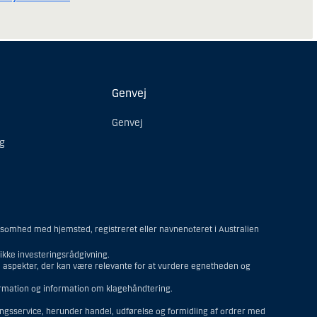
Genvej
Genvej
ng
ksomhed med hjemsted, registreret eller navnenoteret i Australien
kke investeringsrådgivning.
re aspekter, der kan være relevante for at vurdere egnetheden og
formation og information om klagehåndtering.
ringsservice, herunder handel, udførelse og formidling af ordrer med