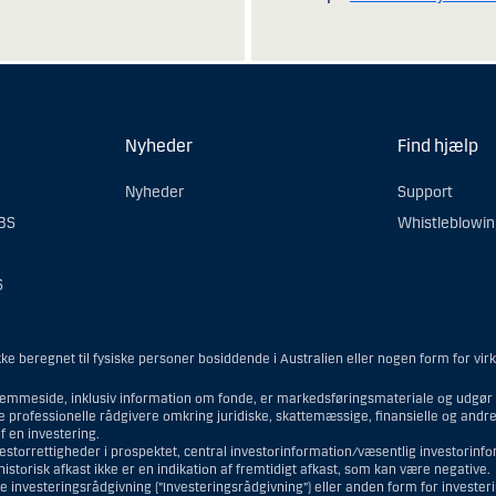
Nyheder
Find hjælp
Nyheder
Support
OBS
Whistleblowi
S
e beregnet til fysiske personer bosiddende i Australien eller nogen form for vir
emmeside, inklusiv information om fonde, er markedsføringsmateriale og udgør i
ne professionelle rådgivere omkring juridiske, skattemæssige, finansielle og and
 en investering.
vestorrettigheder i prospektet, central investorinformation/væsentlig investorin
torisk afkast ikke er en indikation af fremtidigt afkast, som kan være negative.
e investeringsrådgivning (”Investeringsrådgivning”) eller anden form for investe