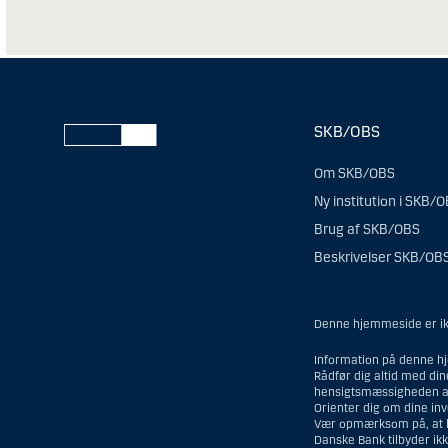
SKB/OBS
Om SKB/OBS
Ny institution i SKB/
Brug af SKB/OBS
Beskrivelser SKB/OB
Denne hjemmeside er ikk
Information på denne hj
Rådfør dig altid med di
hensigtsmæssigheden af
Orienter dig om dine in
Vær opmærksom på, at his
Danske Bank tilbyder ikk