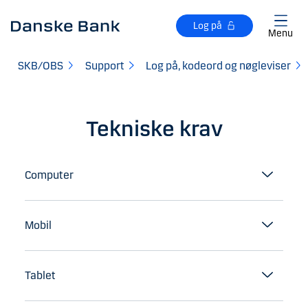
Gå til hovedindhold
Log på
Menu
SKB/OBS
Support
Log på, kodeord og nøgleviser
Tekniske krav
Computer
Mobil
Tablet