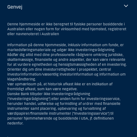
Genvej
Denne hjemmeside er ikke beregnet til fysiske personer bosiddende i
Australien eller nogen form for virksomhed med hjemsted, registreret
eller navnenoteret i Australien
Information på denne hjemmeside, inklusiv information om fonde, er
markedsføringsmateriale og udgør ikke investeringsrådgivning.
Rådfør dig altid med dine professionelle rådgivere omkring juridiske,
skattemæssige, finansielle og andre aspekter, der kan være relevante
for at vurdere egnetheden og hensigtsmæssigheden af en investering.
Orienter dig om dine investorrettigheder i prospektet, central
investorinformation/væsentlig investorinformation og information om
klagehåndtering.
Vær opmærksom på, at historisk afkast ikke er en indikation af
fremtidigt afkast, som kan være negative.
Danske Bank tilbyder ikke investeringsrådgivning
(”Investeringsrådgivning”) eller anden form for investeringsservice,
herunder handel, udførelse og formidling af ordrer med finansielle
instrumenter samt placering, opbevaring og forvaltning af
værdipapirer/finansielle instrumenter (”Investeringsservice”) til
personer hjemmehørende og bosiddende i USA, jf. definitionen
nedenfor.