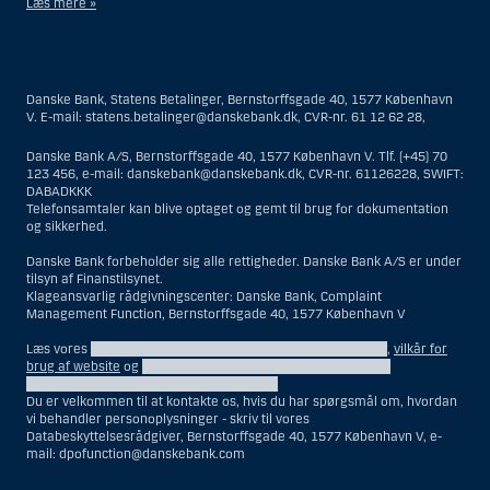
Læs mere »
Materialet på denne hjemmeside er således ikke beregnet til at blive
distribueret til eller anvendt af personer hjemmehørende og
bosiddende i USA. Intet materiale på denne hjemmeside må fortolkes
Danske Bank, Statens Betalinger, Bernstorffsgade 40, 1577 København
og opfattes som et tilbud om Investeringsrådgivning eller
V. E-mail: statens.betalinger@danskebank.dk, CVR-nr. 61 12 62 28,
Investeringsservice til en person hjemmehørende og bosiddende i USA.
Danske Bank A/S, Bernstorffsgade 40, 1577 København V. Tlf. (+45) 70
I forhold til Investeringsrådgivning skal en person hjemmehørende og
123 456, e-mail: danskebank@danskebank.dk, CVR-nr. 61126228, SWIFT:
bosiddende i USA forstås som enhver af følgende:
DABADKKK
Telefonsamtaler kan blive optaget og gemt til brug for dokumentation
En fysisk person hjemmehørende og bosiddende i USA.
og sikkerhed.
En virksomhed eller et interessentskab som er registreret eller
organiseret i USA, men som ikke er et offshore-rådgivningscenter
Danske Bank forbeholder sig alle rettigheder. Danske Bank A/S er under
tilsyn af Finanstilsynet.
eller en anden form for repræsentation tilhørende en person
Klageansvarlig rådgivningscenter: Danske Bank, Complaint
hjemmehørende og bosiddende i USA, som har en gyldig
Management Function, Bernstorffsgade 40, 1577 København V
forretningsmæssig begrundelse for sit virke, og som varetager
opgaver og reguleres som et forsikringsselskab eller en bank.
Læs vores
information om behandling af personoplysninger
,
vilkår for
Et rådgivningscenter eller en repræsentation tilhørende et
brug af website
og
information om behandling af cookies og
personoplysninger på vores websites etc.
udenlandsk selskab med base i USA.
Du er velkommen til at kontakte os, hvis du har spørgsmål om, hvordan
En fond, hvor formueforvalteren er en person hjemmehørende og
vi behandler personoplysninger - skriv til vores
bosiddende i USA, medmindre investeringsfuldmagten indehaves
Databeskyttelsesrådgiver, Bernstorffsgade 40, 1577 København V, e-
eller deles med en person, som ikke er hjemmehørende og
mail: dpofunction@danskebank.com
bosiddende i USA.
Et bo, hvor en person hjemmehørende og bosiddende i USA