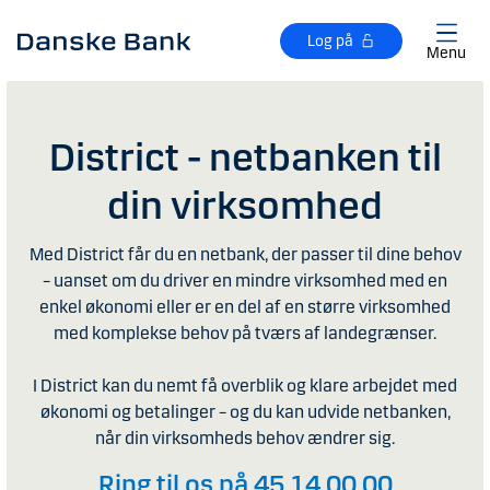
Gå til hovedindhold
Log på
Menu
District - netbanken til
din virksomhed
Med District får du en netbank, der passer til dine behov
– uanset om du driver en mindre virksomhed med en
enkel økonomi eller er en del af en større virksomhed
med komplekse behov på tværs af landegrænser.
I District kan du nemt få overblik og klare arbejdet med
økonomi og betalinger – og du kan udvide netbanken,
når din virksomheds behov ændrer sig.
Ring til os på 45 14 00 00