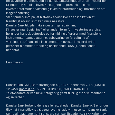
for at vurdere egnetheden og hensigtsmæssigheden af en investering.
Orienter dig om dine investorrettigheder i prospektet, central
investorinformation/væsentlig investorinformation og information om
klagehåndtering.
Vær opmærksom på, at historisk afkast ikke er en indikation af
fremtidigt afkast, som kan være negative.
Danske Bank tilbyder ikke investeringsrådgivning
(”Investeringsrådgivning”) eller anden form for investeringsservice,
herunder handel, udførelse og formidling af ordrer med finansielle
instrumenter samt placering, opbevaring og forvaltning af
værdipapirer/finansielle instrumenter (”Investeringsservice”) til
personer hjemmehørende og bosiddende i USA, jf. definitionen
nedenfor.
Læs mere »
Materialet på denne hjemmeside er således ikke beregnet til at blive
distribueret til eller anvendt af personer hjemmehørende og
bosiddende i USA. Intet materiale på denne hjemmeside må fortolkes
Danske Bank A/S, Bernstorffsgade 40, 1577 København V. Tlf. (+45) 70
og opfattes som et tilbud om Investeringsrådgivning eller
123 456,
Kontakt os
, CVR-nr. 61126228, SWIFT: DABADKKK
Investeringsservice til en person hjemmehørende og bosiddende i USA.
Telefonsamtaler kan blive optaget og gemt til brug for dokumentation
og sikkerhed.
I forhold til Investeringsrådgivning skal en person hjemmehørende og
bosiddende i USA forstås som enhver af følgende:
Danske Bank forbeholder sig alle rettigheder. Danske Bank A/S er under
tilsyn af Finanstilsynet. Klageansvarlig rådgivningscenter: Danske Bank,
En fysisk person hjemmehørende og bosiddende i USA.
Complaint Management Function, Bernstorffsgade 40, 1577 København