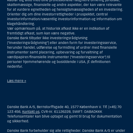
Rådfør dig altid med dine professionelle rådgivere omkring juridiske,
skattemæssige, finansielle og andre aspekter, der kan være relevante
for at vurdere egnetheden og hensigtsmæssigheden af en investering.
Orienter dig om dine investorrettigheder i prospektet, central
investorinformation/væsentlig investorinformation og information om
klagehåndtering.
Vær opmærksom på, at historisk afkast ikke er en indikation af
fremtidigt afkast, som kan være negative.
Danske Bank tilbyder ikke investeringsrådgivning
(”Investeringsrådgivning”) eller anden form for investeringsservice,
herunder handel, udførelse og formidling af ordrer med finansielle
instrumenter samt placering, opbevaring og forvaltning af
værdipapirer/finansielle instrumenter (”Investeringsservice”) til
personer hjemmehørende og bosiddende i USA, jf. definitionen
nedenfor.
Læs mere »
Materialet på denne hjemmeside er således ikke beregnet til at blive
distribueret til eller anvendt af personer hjemmehørende og
bosiddende i USA. Intet materiale på denne hjemmeside må fortolkes
Danske Bank A/S, Bernstorffsgade 40, 1577 København V. Tlf. (+45) 70
og opfattes som et tilbud om Investeringsrådgivning eller
123 456,
Kontakt os
, CVR-nr. 61126228, SWIFT: DABADKKK
Investeringsservice til en person hjemmehørende og bosiddende i USA.
Telefonsamtaler kan blive optaget og gemt til brug for dokumentation
og sikkerhed.
I forhold til Investeringsrådgivning skal en person hjemmehørende og
bosiddende i USA forstås som enhver af følgende:
Danske Bank forbeholder sig alle rettigheder. Danske Bank A/S er under