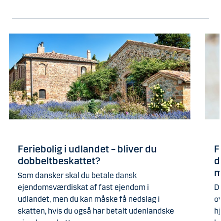
Feriebolig i udlandet – bliver du
F
dobbeltbeskattet?
d
m
Som dansker skal du betale dansk
ejendomsværdiskat af fast ejendom i
D
udlandet, men du kan måske få nedslag i
o
skatten, hvis du også har betalt udenlandske
h