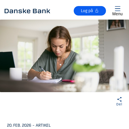
Gå til hovedindhold
Log på
Menu
Del
20. FEB. 2026
–
ARTIKEL