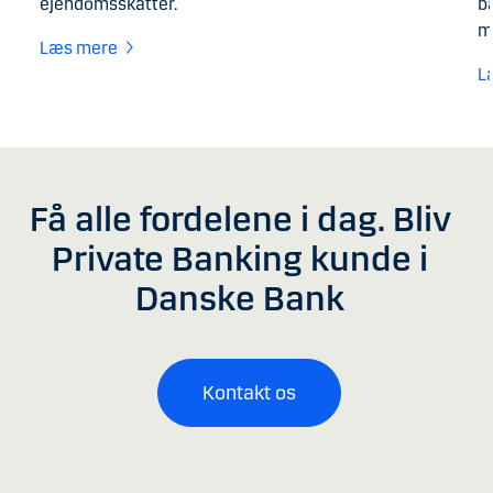
ejendomsskatter.
b
m
Læs mere
L
Få alle fordelene i dag. Bliv
Private Banking kunde i
Danske Bank
Kontakt os