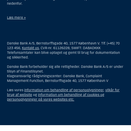
nedenfor.
Læs mere »
Materialet på denne hjemmeside er således ikke beregnet til at blive
distribueret til eller anvendt af personer hjemmehørende og
bosiddende i USA. Intet materiale på denne hjemmeside må fortolkes
Danske Bank A/S, Bernstorffsgade 40, 1577 København V. Tlf. (+45) 70
og opfattes som et tilbud om Investeringsrådgivning eller
123 456,
Kontakt os
, CVR-nr. 61126228, SWIFT: DABADKKK
Investeringsservice til en person hjemmehørende og bosiddende i USA.
Telefonsamtaler kan blive optaget og gemt til brug for dokumentation
og sikkerhed.
I forhold til Investeringsrådgivning skal en person hjemmehørende og
bosiddende i USA forstås som enhver af følgende:
Danske Bank forbeholder sig alle rettigheder. Danske Bank A/S er under
tilsyn af Finanstilsynet.
En fysisk person hjemmehørende og bosiddende i USA.
Klageansvarlig rådgivningscenter: Danske Bank, Complaint
Management Function, Bernstorffsgade 40, 1577 København V
En virksomhed eller et interessentskab som er registreret eller
organiseret i USA, men som ikke er et offshore-rådgivningscenter
Læs vores
information om behandling af personoplysninger
,
vilkår for
eller en anden form for repræsentation tilhørende en person
brug af website
og
information om behandling af cookies og
hjemmehørende og bosiddende i USA, som har en gyldig
personoplysninger på vores websites etc.
forretningsmæssig begrundelse for sit virke, og som varetager
opgaver og reguleres som et forsikringsselskab eller en bank.
Et rådgivningscenter eller en repræsentation tilhørende et
udenlandsk selskab med base i USA.
En fond, hvor formueforvalteren er en person hjemmehørende og
Vis
Skjul
Show
Show
bosiddende i USA, medmindre investeringsfuldmagten indehaves