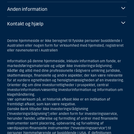
Anden information
Kontakt og hjælp
Denne hjemmeside er ikke beregnet til fysiske personer bosiddende i
Australien eller nogen form for virksomhed med hjemsted, registreret
eller navnenoteret i Australien
Information på denne hjemmeside, inklusiv information om fonde, er
markedsføringsmateriale og udgør ikke investeringsrådgivning.
Rådfør dig altid med dine professionelle rådgivere omkring juridiske,
skattemæssige, finansielle og andre aspekter, der kan være relevante
for at vurdere egnetheden og hensigtsmæssigheden af en investering.
Orienter dig om dine investorrettigheder i prospektet, central
investorinformation/væsentlig investorinformation og information om
klagehåndtering.
Vær opmærksom på, at historisk afkast ikke er en indikation af
fremtidigt afkast, som kan være negative.
Danske Bank tilbyder ikke investeringsrådgivning
(”Investeringsrådgivning”) eller anden form for investeringsservice,
herunder handel, udførelse og formidling af ordrer med finansielle
instrumenter samt placering, opbevaring og forvaltning af
værdipapirer/finansielle instrumenter (”Investeringsservice”) til
personer hjemmehørende og bosiddende i USA, jf. definitionen