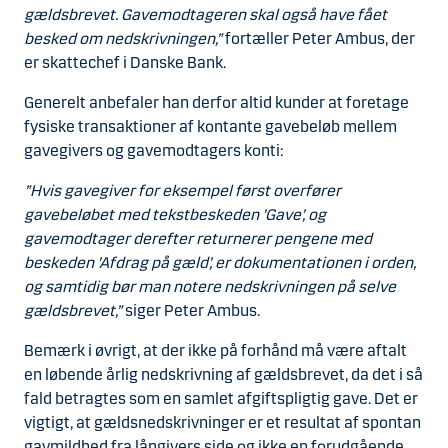
gældsbrevet. Gavemodtageren skal også have fået
besked om nedskrivningen,”
fortæller Peter Ambus, der
er skattechef i Danske Bank.
Generelt anbefaler han derfor altid kunder at foretage
fysiske transaktioner af kontante gavebeløb mellem
gavegivers og gavemodtagers konti:
”Hvis gavegiver for eksempel først overfører
gavebeløbet med tekstbeskeden ’Gave’, og
gavemodtager derefter returnerer pengene med
beskeden ’Afdrag på gæld’, er dokumentationen i orden,
og samtidig bør man notere nedskrivningen på selve
gældsbrevet,”
siger Peter Ambus.
Bemærk i øvrigt, at der ikke på forhånd må være aftalt
en løbende årlig nedskrivning af gældsbrevet, da det i så
fald betragtes som en samlet afgiftspligtig gave. Det er
vigtigt, at gældsnedskrivninger er et resultat af spontan
gavmildhed fra långivers side og ikke en forudgående