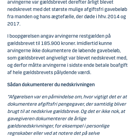
arvingerne var gældsbrevet derefter årligt blevet
nedskrevet med det største mulige afgiftsfri gavebeløb
fra manden og hans ægtefælle, der døde i hhv. 2014 og
2017.
I boopgørelsen angav arvingerne restgælden på
gældsbrevet til 185.900 kroner. Imidlertid kunne
arvingerne ikke dokumentere de løbende gavebeløb,
som gældsbrevet angiveligt var blevet nedskrevet med,
og derfor måtte arvingerne i sidste ende betale boafgift
af hele gældsbrevets pålydende værdi.
Sådan dokumenterer du nedskrivningen
”Afgørelsen var en påmindelse om, hvor vigtigt det er at
dokumentere afgiftsfri pengegaver, der samtidig bliver
brugt til at nedskrive gældsbreve. Og det er ikke nok, at
gavegiveren dokumenterer de årlige
gældsnedskrivninger, for eksempel i personlige
regnskaber eller ved at notere det på selve