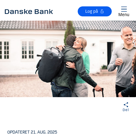
Gå til hovedindhold
Log på
Menu
Del
OPDATERET 21. AUG. 2025