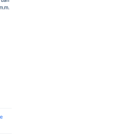
ordan
 m.m.
å
re