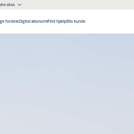
dre sites
ge fordele
Digital økonomi
Find hjælp
Bliv kunde