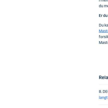
I men
du me
Er du
Du ka
Maste
forsi
Maste
Rela
8. D
langt