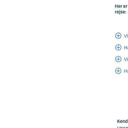
Her er
rejse:
V
H
V
H
Kende