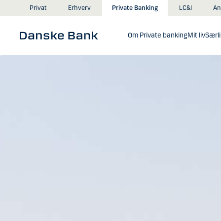
Gå til hovedindhold
An
Privat
Erhverv
Private Banking
LC&I
Om Private banking
Mit liv
Særli