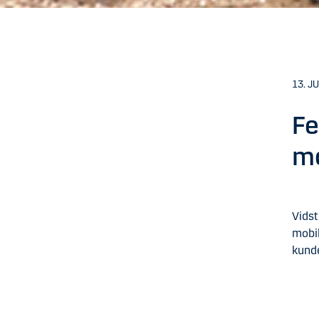
13. J
Fe
mo
Vidst
mobil
kund