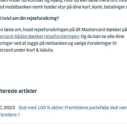
uen finder du Kontakt og Hjælp, hvor du kan læse mere om, hv
d mobilbanken nemt holder styr på dine kort, konti, betalinger
 i tvivl om din rejseforsikring?
n læse om, hvad rejseforsikringen på dit Mastercard dækker p
rcard: Sådan dækker rejseforsikringen
. Og du kan se alle dine
kringer ved at logge på netbanken og vælge Forsikringer til
rcard under Kort & Valuta.
terede artikler
EC. 2023
Slut med 100 % aktier: Fremtidens portefølje skal væ
 bredere