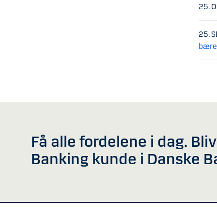
25. 
25. 
bæred
Få alle fordelene i dag. Bli
Banking kunde i Danske B