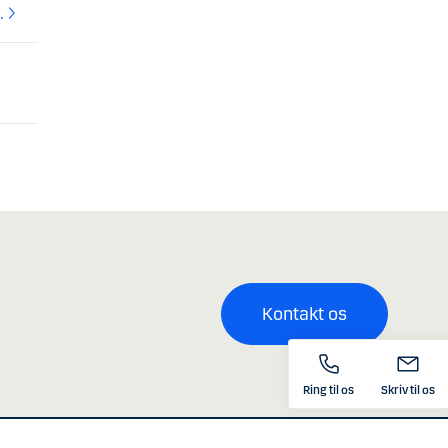
…
Kontakt os
Ring til os
Skriv til os