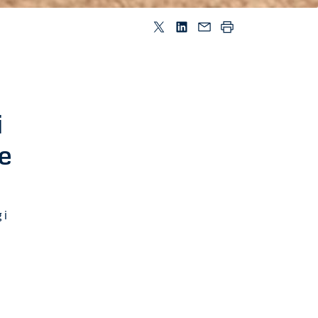
i
ie
 i