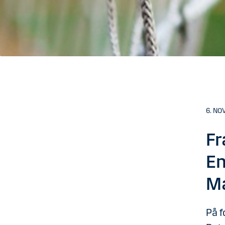
6. NO
Fr
En
Ma
På f