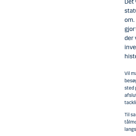
Det 
stat
om. 
gjor
der 
inve
hist
Vil m
besøg
sted 
afslu
tackl
Til s
tålmo
langs