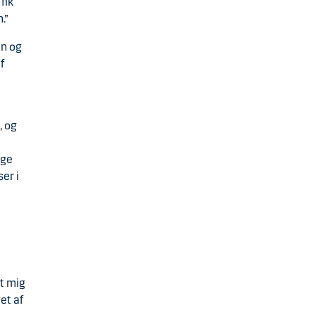
fik
n.”
en og
f
, og
nge
er i
et mig
et af