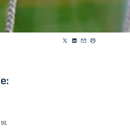
e:
il.