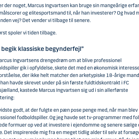
r der noget, Marcus Ingvartsen kan bruge sin mangeårige erfa
ålscorer og elitesportsmand til, når han investerer? Og hvad 
nden vej? Det vender vi tilbage til senere.
ørst spoler vi tiden tilbage.
 begik klassiske begynderfejl”
rcus Ingvartsens drengedrøm om at blive professionel
ldspiller gik i opfyldelse, skete det med en økonomisk interess
orståelse, der ikke helt matcher den arketypiske 18-årige mand
 han havde skrevet under på sin første fuldtidskontrakt i FC
jælland, kastede Marcus Ingvartsen sig ud i sin allerførste
tering:
vidste godt, at der fulgte en pæn pose penge med, når man blev
ssionel fodboldspiller. Og jeg havde set tv-programmer med fol
ede formuer op ved at investere i ejendomme og senere sælge
e. Det inspirerede mig fra en meget tidlig alder til selv at forsøg