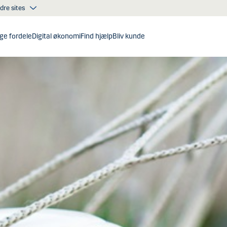
dre sites
ge fordele
Digital økonomi
Find hjælp
Bliv kunde