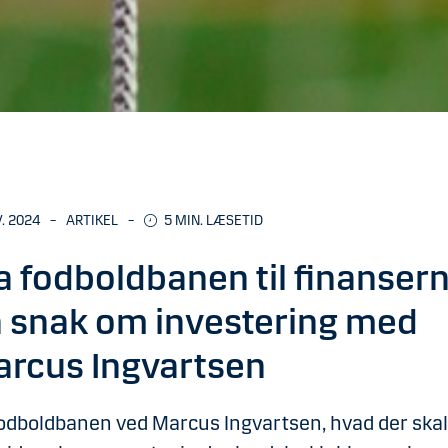
V. 2024
–
ARTIKEL
–
5
MIN. LÆSETID
a fodboldbanen til finansern
 snak om investering med
rcus Ingvartsen
odboldbanen ved Marcus Ingvartsen, hvad der skal t