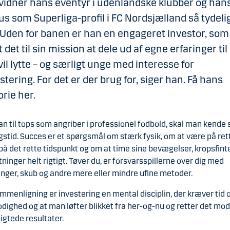
vidner hans eventyr i udenlandske klubber og han
us som Superliga-profil i FC Nordsjælland så tydeli
Uden for banen er han en engageret investor, som
t det til sin mission at dele ud af egne erfaringer til 
vil lytte – og særligt unge med interesse for
stering. For det er der brug for, siger han. Få hans
orie her.
an til tops som angriber i professionel fodbold, skal man kende 
stid. Succes er et spørgsmål om stærk fysik, om at være på ret
på det rette tidspunkt og om at time sine bevægelser, kropsfint
tninger helt rigtigt. Tøver du, er forsvarsspillerne over dig med
inger, skub og andre mere eller mindre ufine metoder.
ammenligning er investering en mental disciplin, der kræver tid 
dighed og at man løfter blikket fra her-og-nu og retter det mod
igtede resultater.