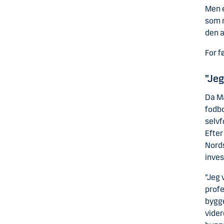
Men e
som m
den a
For f
”Jeg
Da Ma
fodbo
selvf
Efter
Nords
inves
”Jeg 
profe
bygg
vider