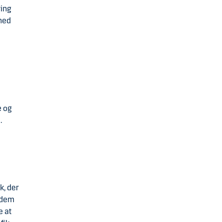
ring
med
e og
.
k, der
 dem
e at