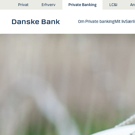
Gå til hovedindhold
An
Privat
Erhverv
Private Banking
LC&I
Om Private banking
Mit liv
Særli