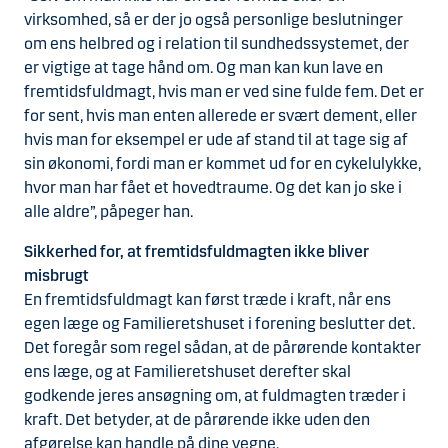
virksomhed, så er der jo også personlige beslutninger
om ens helbred og i relation til sundhedssystemet, der
er vigtige at tage hånd om. Og man kan kun lave en
fremtidsfuldmagt, hvis man er ved sine fulde fem. Det er
for sent, hvis man enten allerede er svært dement, eller
hvis man for eksempel er ude af stand til at tage sig af
sin økonomi, fordi man er kommet ud for en cykelulykke,
hvor man har fået et hovedtraume. Og det kan jo ske i
alle aldre”, påpeger han.
Sikkerhed for, at fremtidsfuldmagten ikke bliver
misbrugt
En fremtidsfuldmagt kan først træde i kraft, når ens
egen læge og Familieretshuset i forening beslutter det.
Det foregår som regel sådan, at de pårørende kontakter
ens læge, og at Familieretshuset derefter skal
godkende jeres ansøgning om, at fuldmagten træder i
kraft. Det betyder, at de pårørende ikke uden den
afgørelse kan handle på dine vegne.