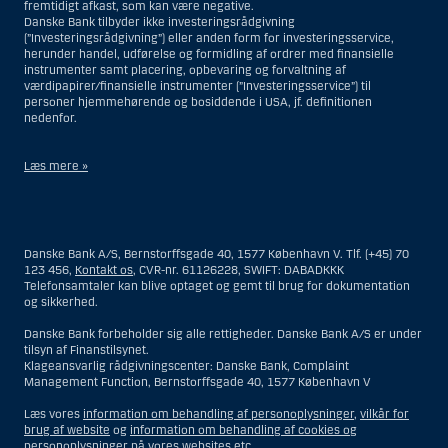
fremtidigt afkast, som kan være negative.
Danske Bank tilbyder ikke investeringsrådgivning
(”Investeringsrådgivning”) eller anden form for investeringsservice,
herunder handel, udførelse og formidling af ordrer med finansielle
instrumenter samt placering, opbevaring og forvaltning af
værdipapirer/finansielle instrumenter (”Investeringsservice”) til
personer hjemmehørende og bosiddende i USA, jf. definitionen
nedenfor.
Læs mere »
Materialet på denne hjemmeside er således ikke beregnet til at blive
distribueret til eller anvendt af personer hjemmehørende og
bosiddende i USA. Intet materiale på denne hjemmeside må fortolkes
Danske Bank A/S, Bernstorffsgade 40, 1577 København V. Tlf. (+45) 70
og opfattes som et tilbud om Investeringsrådgivning eller
123 456,
Kontakt os
, CVR-nr. 61126228, SWIFT: DABADKKK
Investeringsservice til en person hjemmehørende og bosiddende i USA.
Telefonsamtaler kan blive optaget og gemt til brug for dokumentation
og sikkerhed.
I forhold til Investeringsrådgivning skal en person hjemmehørende og
bosiddende i USA forstås som enhver af følgende:
Danske Bank forbeholder sig alle rettigheder. Danske Bank A/S er under
tilsyn af Finanstilsynet.
En fysisk person hjemmehørende og bosiddende i USA.
Klageansvarlig rådgivningscenter: Danske Bank, Complaint
Management Function, Bernstorffsgade 40, 1577 København V
En virksomhed eller et interessentskab som er registreret eller
organiseret i USA, men som ikke er et offshore-rådgivningscenter
Læs vores
information om behandling af personoplysninger
,
vilkår for
eller en anden form for repræsentation tilhørende en person
brug af website
og
information om behandling af cookies og
hjemmehørende og bosiddende i USA, som har en gyldig
personoplysninger på vores websites etc.