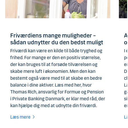
Friværdiens mange muligheder –
A
sådan udnytter du den bedst muligt
o
Friværdi kan være en kilde til både tryghed og
I 
frihed. For mange er den en positiv størrelse,
p
der kan bruges til at forsøde tilværelsen og
er
skabe mere luft i økonomien. Men den kan
D
bestemt også være med til at skabe en bedre
c
balance i dine aktiver. Læs med her, hvor
L
Thomas Rich, ansvarlig for Formue og Pension
g
i Private Banking Danmark, er klar med råd, der
s
kan hjælpe dig med at udnytte din friværdi.
e
Læs mere
L