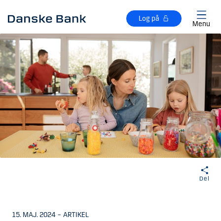
Gå til hovedindhold
Log på
Menu
Del
15. MAJ. 2024
–
ARTIKEL