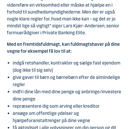
videreføre en virksomhed eller måske at hjælpe en i
forhold til sundhedsmyndighederne. Men der er også
nogle klare regler for, hvad man ikke kan – og det er jo
mindst lige så vigtigt” siger Lars Kjær-Andersen, senior
formuerådgiver i Private Banking Elite.
Med en fremtidsfuldmagt, kan fuldmagtshaver på dine
vegne for eksempel få lov til at:
indgå retshandler, kontrakter og sælge fast ejendom
(dog ikke til sig selv)
give gaver til børn og børnebørn efter de almindelige
regler
indfri dine lån med dine penge og anbringe/investere
dine penge
repræsentere dig som arving eller kreditor
ansøge om offentlige ydelser og
hjælpeforanstaltninger på dine vegne
få aktindsigt i alle oplysninger om din person og dit