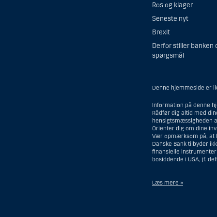
Ros og klager
Seneste nyt
Brexit
Derfor stiller banken 
spørgsmål
Denne hjemmeside er ikk
Information på denne hj
Rådfør dig altid med di
hensigtsmæssigheden af
Orienter dig om dine in
Vær opmærksom på, at his
Danske Bank tilbyder ikk
finansielle instrumente
bosiddende i USA, jf. de
Læs mere »
Materialet på denne hje
hjemmeside må fortolkes