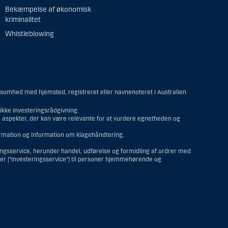
Bekæmpelse af økonomisk
kriminalitet
Whistleblowing
ksomhed med hjemsted, registreret eller navnenoteret i Australien
kke investeringsrådgivning.
re aspekter, der kan være relevante for at vurdere egnetheden og
formation og information om klagehåndtering.
ringsservice, herunder handel, udførelse og formidling af ordrer med
ter (”Investeringsservice”) til personer hjemmehørende og
personer hjemmehørende og bosiddende i USA. Intet materiale på denne
 til en person hjemmehørende og bosiddende i USA.