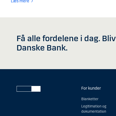
Læs mere
Få alle fordelene i dag. Bli
Danske Bank.
For kunder
Blanketter
Legitimation og
dokumentation