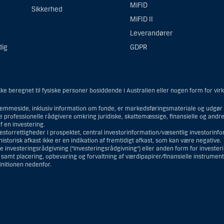
MiFID
Sikkerhed
MiFID II
Leverandører
dig
GDPR
e beregnet til fysiske personer bosiddende i Australien eller nogen form for vir
emmeside, inklusiv information om fonde, er markedsføringsmateriale og udgør i
ne professionelle rådgivere omkring juridiske, skattemæssige, finansielle og and
 en investering.
vestorrettigheder i prospektet, central investorinformation/væsentlig investorin
torisk afkast ikke er en indikation af fremtidigt afkast, som kan være negative.
e investeringsrådgivning (”Investeringsrådgivning”) eller anden form for investe
r samt placering, opbevaring og forvaltning af værdipapirer/finansielle instrumen
finitionen nedenfor.
mmeside er således ikke beregnet til at blive distribueret til eller anvendt af 
 og opfattes som et tilbud om Investeringsrådgivning eller Investeringsservice