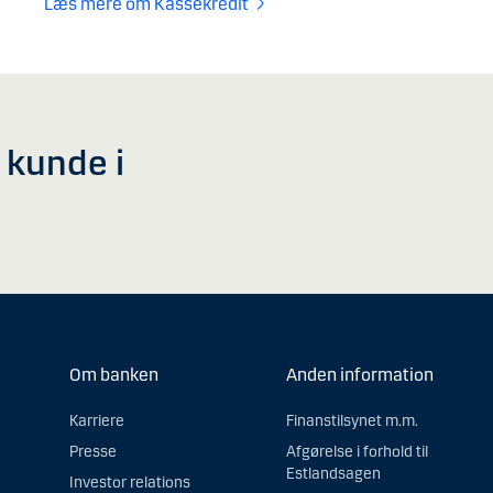
Læs mere om Kassekredit
v kunde i
Om banken
Anden information
Karriere
Finanstilsynet m.m.
Presse
Afgørelse i forhold til
Estlandsagen
Investor relations