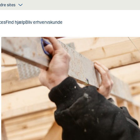
dre sites
ces
Find hjælp
Bliv erhvervskunde