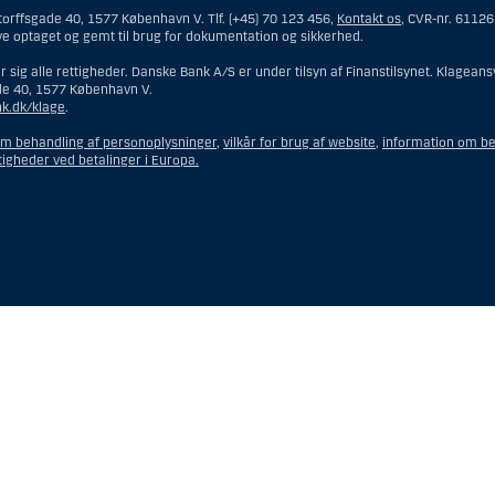
orffsgade 40, 1577 København V. Tlf. (+45) 70 123 456,
Kontakt os
, CVR-nr. 6112
ngsrådgivning skal en person hjemmehørende og bosiddende i USA forstås som enhv
ve optaget og gemt til brug for dokumentation og sikkerhed.
emmehørende og bosiddende i USA.
 sig alle rettigheder. Danske Bank A/S er under tilsyn af Finanstilsynet. Klage
de 40, 1577 København V.
et interessentskab som er registreret eller organiseret i USA, men som ikke er e
k.dk/klage
.
n hjemmehørende og bosiddende i USA, som har en gyldig forretningsmæssig begr
 eller en bank.
om behandling af personoplysninger
,
vilkår for brug af website
,
information om be
 eller en repræsentation tilhørende et udenlandsk selskab med base i USA.
tigheder ved betalinger i Europa.
eforvalteren er en person hjemmehørende og bosiddende i USA, medmindre inve
g bosiddende i USA.
on hjemmehørende og bosiddende i USA fungerer som bobestyrer eller administra
ten indehaves eller deles med en person, som ikke er hjemmehørende og bosidd
r konto ejet af en person hjemmehørende og bosiddende i USA eller en diskretio
dmindre det er til fordel for en person, som ikke er hjemmehørende og bosiddend
er organiseret eller registreret med det formål at omgå gældende værdipapirlov
ehørende og bosiddende i USA” omfatter ikke en person, som ikke var i USA på 
 med Danske Bank.
ngsservice skal en person hjemmehørende og bosiddende i USA forstås som enhver
 for USA på det tidspunkt, hvor kundeforholdet med Danske Bank blev indgået, og
gerskab (herunder dobbelt statsborgerskab i USA og et andet land).
ladelse i USA (”green card”).
er sig i USA på ikke-midlertidig basis.