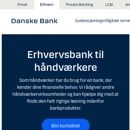
Gå til hovedindhold
An
Privat
Erhverv
Private Banking
LC&I
Guides
Løsninger
Digitale servi
Erhvervsbank til
håndværkere
Som håndværker har du brug for en bank, der
kender dine finansielle behov. Vi rådgiver andre
håndværkervirksomheder og kan hjælpe dig med at
finde den helt rigtige løsning indenfor
bankprodukter.
Bliv kontaktet