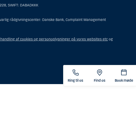
6228, SWIFT: DABADKKK
er af følgende:
ansvarlig rådgivningscenter: Danske Bank, Complaint Management
t offshore-rådgivningscenter eller en anden form for repræsentation
undelse for sit virke, og som varetager opgaver og reguleres som
handling af cookies og personoplysninger på vores websites etc
og
steringsfuldmagten indehaves eller deles med en person, som ikke
tor, medmindre boet er underlagt udenlandsk lov, og
ende i USA.
nær konto, som forvaltes af en mægler eller anden person med et
e i USA.
Ring til os
Find os
Book møde
e i USA.
det tidspunkt, hvor vedkommende indgik en aftale om
 kunde som opholder sig i USA, med mindre der er tale om en kunde,
 som, ved ophold i USA, ikke opfylder en af følgende: