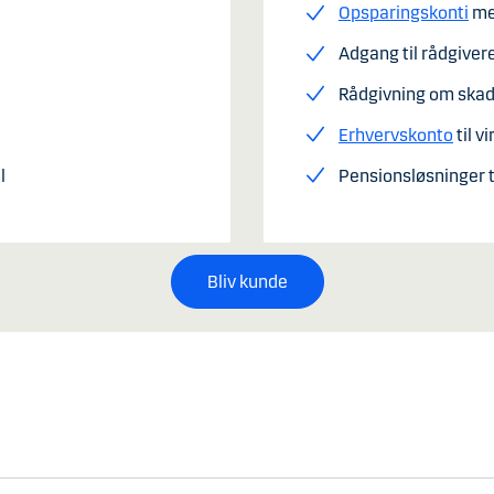
Opsparingskonti
med
Adgang til rådgiver
Rådgivning om ska
Erhvervskonto
til 
el
Pensionsløsninger t
Bliv kunde