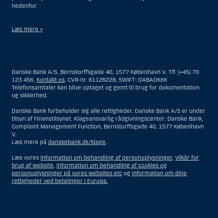
nedenfor.
Læs mere »
Materialet på denne hjemmeside er således ikke beregnet til at blive
distribueret til eller anvendt af personer hjemmehørende og
bosiddende i USA. Intet materiale på denne hjemmeside må fortolkes
Danske Bank A/S, Bernstorffsgade 40, 1577 København V. Tlf. (+45) 70
og opfattes som et tilbud om Investeringsrådgivning eller
123 456,
Kontakt os
, CVR-nr. 61126228, SWIFT: DABADKKK
Investeringsservice til en person hjemmehørende og bosiddende i USA.
Telefonsamtaler kan blive optaget og gemt til brug for dokumentation
og sikkerhed.
I forhold til Investeringsrådgivning skal en person hjemmehørende og
bosiddende i USA forstås som enhver af følgende:
Danske Bank forbeholder sig alle rettigheder. Danske Bank A/S er under
tilsyn af Finanstilsynet. Klageansvarlig rådgivningscenter: Danske Bank,
En fysisk person hjemmehørende og bosiddende i USA.
Complaint Management Function, Bernstorffsgade 40, 1577 København
V.
En virksomhed eller et interessentskab som er registreret eller
Læs mere på
danskebank.dk/klage
.
organiseret i USA, men som ikke er et offshore-rådgivningscenter
eller en anden form for repræsentation tilhørende en person
Læs vores
information om behandling af personoplysninger
,
vilkår for
hjemmehørende og bosiddende i USA, som har en gyldig
brug af website
,
information om behandling af cookies og
forretningsmæssig begrundelse for sit virke, og som varetager
personoplysninger på vores websites etc
og
information om dine
opgaver og reguleres som et forsikringsselskab eller en bank.
rettigheder ved betalinger i Europa.
Et rådgivningscenter eller en repræsentation tilhørende et
udenlandsk selskab med base i USA.
En fond, hvor formueforvalteren er en person hjemmehørende og
bosiddende i USA, medmindre investeringsfuldmagten indehaves