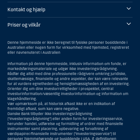
Kontakt og hjælp
Priser og vilkår
Denne hjemmeside er ikke beregnet til fysiske personer bosiddende i
Australien eller nogen form for virksomhed med hjemsted, registreret
eller navnenoteret i Australien
Information på denne hjemmeside, inklusiv information om fonde, er
markedsføringsmateriale og udgør ikke investeringsrådgivning.
Rådfør dig altid med dine professionelle rådgivere omkring juridiske,
skattemæssige, finansielle og andre aspekter, der kan være relevante
for at vurdere egnetheden og hensigtsmæssigheden af en investering.
Orienter dig om dine investorrettigheder i prospektet, central
investorinformation/væsentlig investorinformation og information om
klagehåndtering.
Vær opmærksom på, at historisk afkast ikke er en indikation af
fremtidigt afkast, som kan være negative.
Danske Bank tilbyder ikke investeringsrådgivning
(”Investeringsrådgivning”) eller anden form for investeringsservice,
herunder handel, udførelse og formidling af ordrer med finansielle
instrumenter samt placering, opbevaring og forvaltning af
værdipapirer/finansielle instrumenter (”Investeringsservice”) til
personer hjemmehørende og bosiddende i USA, jf. definitionen