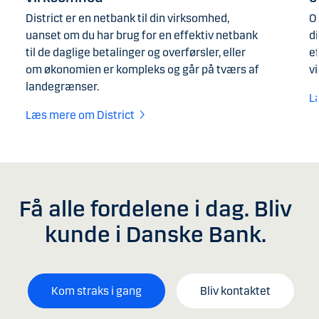
District er en netbank til din virksomhed,
O
uanset om du har brug for en effektiv netbank
di
til de daglige betalinger og overførsler, eller
e
om økonomien er kompleks og går på tværs af
v
landegrænser.
L
Læs mere om District
Få alle fordelene i dag. Bliv
kunde i Danske Bank.
Kom straks i gang
Bliv kontaktet