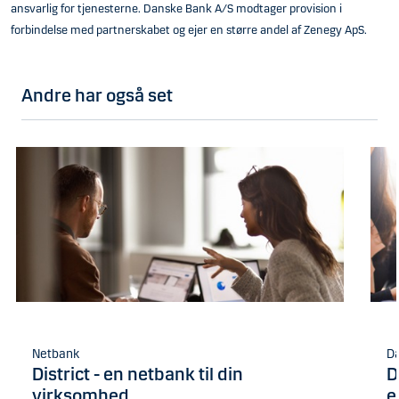
ansvarlig for tjenesterne. Danske Bank A/S modtager provision i
forbindelse med partnerskabet og ejer en større andel af Zenegy ApS.
Andre har også set
Netbank
Da
District - en netbank til din
D
virksomhed
e