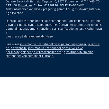
Danske Bank A/S, Bernstorffsgade 40, 1577 København V. Tlf. (+45) 70
og opfattes som et tilbud om Investeringsrådgivning eller
123 456,
Kontakt os
, CVR-nr. 61126228, SWIFT: DABADKKK
Investeringsservice til en person hjemmehørende og bosiddende i USA.
Telefonsamtaler kan blive optaget og gemt til brug for dokumentation
og sikkerhed.
I forhold til Investeringsrådgivning skal en person hjemmehørende og
bosiddende i USA forstås som enhver af følgende:
Danske Bank forbeholder sig alle rettigheder. Danske Bank A/S er under
tilsyn af Finanstilsynet. Klageansvarlig rådgivningscenter: Danske Bank,
En fysisk person hjemmehørende og bosiddende i USA.
Complaint Management Function, Bernstorffsgade 40, 1577 København
V.
En virksomhed eller et interessentskab som er registreret eller
Læs mere på
danskebank.dk/klage
.
organiseret i USA, men som ikke er et offshore-rådgivningscenter
eller en anden form for repræsentation tilhørende en person
Læs vores
information om behandling af personoplysninger
,
vilkår for
hjemmehørende og bosiddende i USA, som har en gyldig
brug af website
,
information om behandling af cookies og
forretningsmæssig begrundelse for sit virke, og som varetager
personoplysninger på vores websites etc
og
information om dine
opgaver og reguleres som et forsikringsselskab eller en bank.
rettigheder ved betalinger i Europa.
Et rådgivningscenter eller en repræsentation tilhørende et
udenlandsk selskab med base i USA.
En fond, hvor formueforvalteren er en person hjemmehørende og
bosiddende i USA, medmindre investeringsfuldmagten indehaves
eller deles med en person, som ikke er hjemmehørende og
Vis
Skjul
Show
Show
bosiddende i USA.
more
less
Et bo, hvor en person hjemmehørende og bosiddende i USA
rows:
rows:
fungerer som bobestyrer eller administrator, medmindre boet er
All
All
underlagt udenlandsk lov, og investeringsfuldmagten indehaves
eller deles med en person, som ikke er hjemmehørende og
table
table
bosiddende i USA.