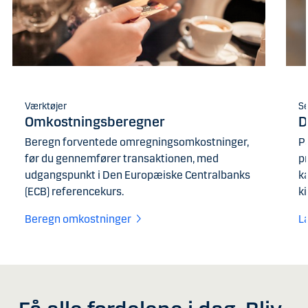
Værktøjer
Se
Omkostningsberegner
D
Beregn forventede omregningsomkostninger,
P
før du gennemfører transaktionen, med
p
udgangspunkt i Den Europæiske Centralbanks
ka
(ECB) referencekurs.
k
Beregn omkostninger
L