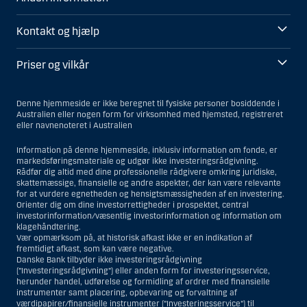
Kontakt og hjælp
Priser og vilkår
Denne hjemmeside er ikke beregnet til fysiske personer bosiddende i
Australien eller nogen form for virksomhed med hjemsted, registreret
eller navnenoteret i Australien
Information på denne hjemmeside, inklusiv information om fonde, er
markedsføringsmateriale og udgør ikke investeringsrådgivning.
Rådfør dig altid med dine professionelle rådgivere omkring juridiske,
skattemæssige, finansielle og andre aspekter, der kan være relevante
for at vurdere egnetheden og hensigtsmæssigheden af en investering.
Orienter dig om dine investorrettigheder i prospektet, central
investorinformation/væsentlig investorinformation og information om
klagehåndtering.
Vær opmærksom på, at historisk afkast ikke er en indikation af
fremtidigt afkast, som kan være negative.
Danske Bank tilbyder ikke investeringsrådgivning
(”Investeringsrådgivning”) eller anden form for investeringsservice,
herunder handel, udførelse og formidling af ordrer med finansielle
instrumenter samt placering, opbevaring og forvaltning af
værdipapirer/finansielle instrumenter (”Investeringsservice”) til