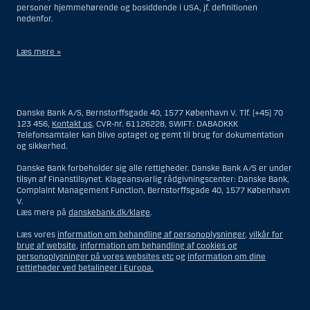
personer hjemmehørende og bosiddende i USA, jf. definitionen
nedenfor.
Læs mere »
Materialet på denne hjemmeside er således ikke beregnet til at blive
distribueret til eller anvendt af personer hjemmehørende og
bosiddende i USA. Intet materiale på denne hjemmeside må fortolkes
Danske Bank A/S, Bernstorffsgade 40, 1577 København V. Tlf. (+45) 70
og opfattes som et tilbud om Investeringsrådgivning eller
123 456,
Kontakt os
, CVR-nr. 61126228, SWIFT: DABADKKK
Investeringsservice til en person hjemmehørende og bosiddende i USA.
Telefonsamtaler kan blive optaget og gemt til brug for dokumentation
og sikkerhed.
I forhold til Investeringsrådgivning skal en person hjemmehørende og
bosiddende i USA forstås som enhver af følgende:
Danske Bank forbeholder sig alle rettigheder. Danske Bank A/S er under
tilsyn af Finanstilsynet. Klageansvarlig rådgivningscenter: Danske Bank,
En fysisk person hjemmehørende og bosiddende i USA.
Complaint Management Function, Bernstorffsgade 40, 1577 København
V.
En virksomhed eller et interessentskab som er registreret eller
Læs mere på
danskebank.dk/klage
.
organiseret i USA, men som ikke er et offshore-rådgivningscenter
eller en anden form for repræsentation tilhørende en person
Læs vores
information om behandling af personoplysninger
,
vilkår for
hjemmehørende og bosiddende i USA, som har en gyldig
brug af website
,
information om behandling af cookies og
forretningsmæssig begrundelse for sit virke, og som varetager
personoplysninger på vores websites etc
og
information om dine
opgaver og reguleres som et forsikringsselskab eller en bank.
rettigheder ved betalinger i Europa.
Et rådgivningscenter eller en repræsentation tilhørende et
udenlandsk selskab med base i USA.
En fond, hvor formueforvalteren er en person hjemmehørende og