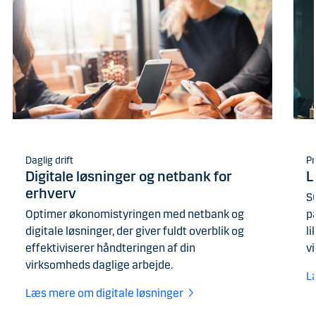
Daglig drift
Pr
Digitale løsninger og netbank for
L
erhverv
S
Optimer økonomistyringen med netbank og
på
digitale løsninger, der giver fuldt overblik og
li
effektiviserer håndteringen af din
v
virksomheds daglige arbejde.
L
Læs mere om digitale løsninger