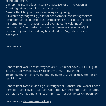
klagehåndtering.
Vær opmærksom på, at historisk afkast ikke er en indikation af
fremtidigt afkast, som kan være negative.
Danske Bank tilbyder ikke investeringsrådgivning
(”Investeringsrådgivning”) eller anden form for investeringsservice,
herunder handel, udførelse og formidling af ordrer med finansielle
instrumenter samt placering, opbevaring og forvaltning af
værdipapirer/finansielle instrumenter (”Investeringsservice”) til
personer hjemmehørende og bosiddende i USA, jf. definitionen
nedenfor.
Læs mere »
Materialet på denne hjemmeside er således ikke beregnet til at blive
distribueret til eller anvendt af personer hjemmehørende og
bosiddende i USA. Intet materiale på denne hjemmeside må fortolkes
Danske Bank A/S, Bernstorffsgade 40, 1577 København V. Tlf. (+45) 70
og opfattes som et tilbud om Investeringsrådgivning eller
123 456,
Kontakt os
, CVR-nr. 61126228, SWIFT: DABADKKK
Investeringsservice til en person hjemmehørende og bosiddende i USA.
Telefonsamtaler kan blive optaget og gemt til brug for dokumentation
og sikkerhed.
I forhold til Investeringsrådgivning skal en person hjemmehørende og
bosiddende i USA forstås som enhver af følgende:
Danske Bank forbeholder sig alle rettigheder. Danske Bank A/S er under
tilsyn af Finanstilsynet. Klageansvarlig rådgivningscenter: Danske Bank,
En fysisk person hjemmehørende og bosiddende i USA.
Complaint Management Function, Bernstorffsgade 40, 1577 København
V.
En virksomhed eller et interessentskab som er registreret eller
Læs mere på
danskebank.dk/klage
.
organiseret i USA, men som ikke er et offshore-rådgivningscenter