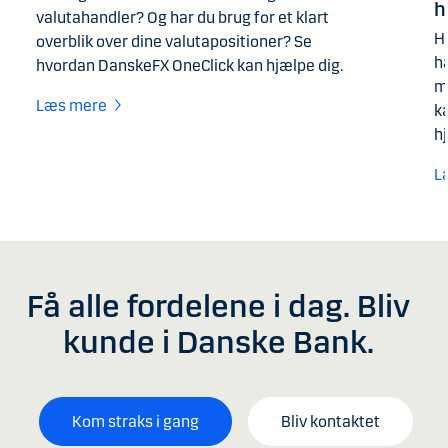
h
valutahandler? Og har du brug for et klart
H
overblik over dine valutapositioner? Se
h
hvordan DanskeFX OneClick kan hjælpe dig.
m
Læs mere
k
h
L
Få alle fordelene i dag. Bliv
kunde i Danske Bank.
Kom straks i gang
Bliv kontaktet