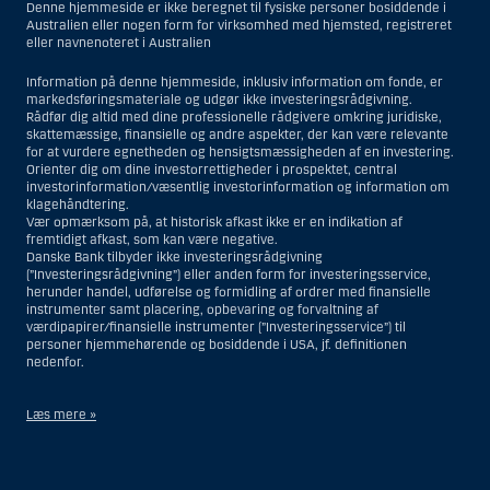
Denne hjemmeside er ikke beregnet til fysiske personer bosiddende i
Australien eller nogen form for virksomhed med hjemsted, registreret
eller navnenoteret i Australien
Information på denne hjemmeside, inklusiv information om fonde, er
markedsføringsmateriale og udgør ikke investeringsrådgivning.
Rådfør dig altid med dine professionelle rådgivere omkring juridiske,
skattemæssige, finansielle og andre aspekter, der kan være relevante
for at vurdere egnetheden og hensigtsmæssigheden af en investering.
Orienter dig om dine investorrettigheder i prospektet, central
investorinformation/væsentlig investorinformation og information om
klagehåndtering.
Vær opmærksom på, at historisk afkast ikke er en indikation af
fremtidigt afkast, som kan være negative.
Danske Bank tilbyder ikke investeringsrådgivning
(”Investeringsrådgivning”) eller anden form for investeringsservice,
herunder handel, udførelse og formidling af ordrer med finansielle
instrumenter samt placering, opbevaring og forvaltning af
værdipapirer/finansielle instrumenter (”Investeringsservice”) til
personer hjemmehørende og bosiddende i USA, jf. definitionen
nedenfor.
Læs mere »
Materialet på denne hjemmeside er således ikke beregnet til at blive
distribueret til eller anvendt af personer hjemmehørende og