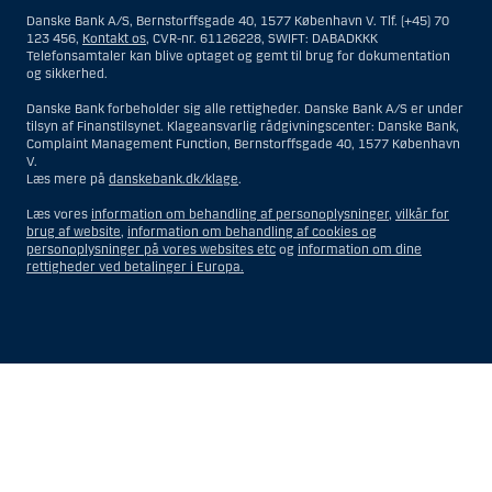
bosiddende i USA. Intet materiale på denne hjemmeside må fortolkes
Danske Bank A/S, Bernstorffsgade 40, 1577 København V. Tlf. (+45) 70
og opfattes som et tilbud om Investeringsrådgivning eller
123 456,
Kontakt os
, CVR-nr. 61126228, SWIFT: DABADKKK
Investeringsservice til en person hjemmehørende og bosiddende i USA.
Telefonsamtaler kan blive optaget og gemt til brug for dokumentation
og sikkerhed.
I forhold til Investeringsrådgivning skal en person hjemmehørende og
bosiddende i USA forstås som enhver af følgende:
Danske Bank forbeholder sig alle rettigheder. Danske Bank A/S er under
tilsyn af Finanstilsynet. Klageansvarlig rådgivningscenter: Danske Bank,
En fysisk person hjemmehørende og bosiddende i USA.
Complaint Management Function, Bernstorffsgade 40, 1577 København
V.
En virksomhed eller et interessentskab som er registreret eller
Læs mere på
danskebank.dk/klage
.
organiseret i USA, men som ikke er et offshore-rådgivningscenter
eller en anden form for repræsentation tilhørende en person
Læs vores
information om behandling af personoplysninger
,
vilkår for
hjemmehørende og bosiddende i USA, som har en gyldig
brug af website
,
information om behandling af cookies og
forretningsmæssig begrundelse for sit virke, og som varetager
personoplysninger på vores websites etc
og
information om dine
opgaver og reguleres som et forsikringsselskab eller en bank.
rettigheder ved betalinger i Europa.
Et rådgivningscenter eller en repræsentation tilhørende et
udenlandsk selskab med base i USA.
En fond, hvor formueforvalteren er en person hjemmehørende og
bosiddende i USA, medmindre investeringsfuldmagten indehaves
eller deles med en person, som ikke er hjemmehørende og
Vis
Skjul
Show
Show
bosiddende i USA.
more
less
Et bo, hvor en person hjemmehørende og bosiddende i USA
rows:
rows:
fungerer som bobestyrer eller administrator, medmindre boet er
All
All
underlagt udenlandsk lov, og investeringsfuldmagten indehaves
eller deles med en person, som ikke er hjemmehørende og
table
table