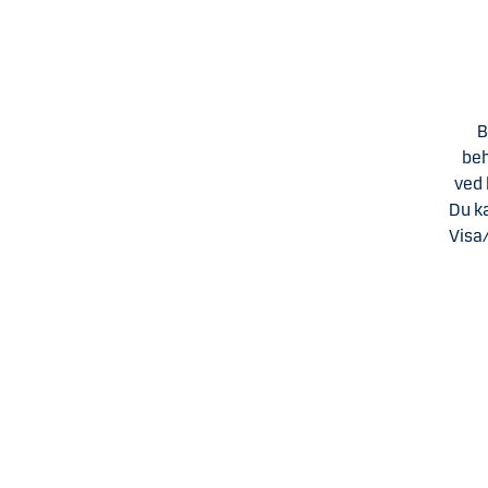
B
beh
ved 
Du k
Visa