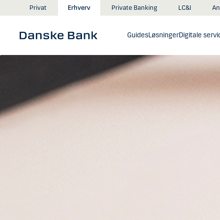
Gå til hovedindhold
An
Privat
Erhverv
Private Banking
LC&I
Guides
Løsninger
Digitale servi