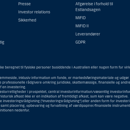
Presse
Afgørelse i forhold til
Estlandsagen
Investor relations
MiFID
Sikkerhed
MiFID II
Leverandører
dig
GDPR
e beregnet til fysiske personer bosiddende i Australien eller nogen form for vir
emmeside, inklusiv information om fonde, er markedsføringsmateriale og udgør i
ne professionelle rådgivere omkring juridiske, skattemæssige, finansielle og and
 en investering.
vestorrettigheder i prospektet, central investorinformation/væsentlig investorin
torisk afkast ikke er en indikation af fremtidigt afkast, som kan være negative.
e investeringsrådgivning (”Investeringsrådgivning”) eller anden form for investe
r samt placering, opbevaring og forvaltning af værdipapirer/finansielle instrumen
finitionen nedenfor.