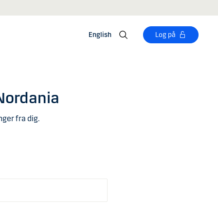
English
Log på
 Nordania
nger fra dig.