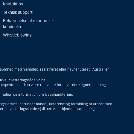
Kontakt os
Teknisk support
Bekæmpelse af økonomisk
kriminalitet
Whistleblowing
ksomhed med hjemsted, registreret eller navnenoteret i Australien
kke investeringsrådgivning.
re aspekter, der kan være relevante for at vurdere egnetheden og
formation og information om klagehåndtering.
ringsservice, herunder handel, udførelse og formidling af ordrer med
ter (”Investeringsservice”) til personer hjemmehørende og