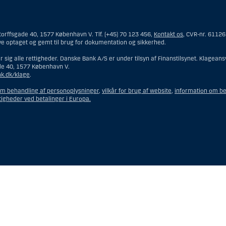
mmeside er således ikke beregnet til at blive distribueret til eller anvendt af 
 og opfattes som et tilbud om Investeringsrådgivning eller Investeringsservice
orffsgade 40, 1577 København V. Tlf. (+45) 70 123 456,
Kontakt os
, CVR-nr. 6112
ngsrådgivning skal en person hjemmehørende og bosiddende i USA forstås som enhv
ve optaget og gemt til brug for dokumentation og sikkerhed.
emmehørende og bosiddende i USA.
 sig alle rettigheder. Danske Bank A/S er under tilsyn af Finanstilsynet. Klage
de 40, 1577 København V.
et interessentskab som er registreret eller organiseret i USA, men som ikke er e
k.dk/klage
.
n hjemmehørende og bosiddende i USA, som har en gyldig forretningsmæssig begr
 eller en bank.
om behandling af personoplysninger
,
vilkår for brug af website
,
information om be
 eller en repræsentation tilhørende et udenlandsk selskab med base i USA.
tigheder ved betalinger i Europa.
eforvalteren er en person hjemmehørende og bosiddende i USA, medmindre inve
g bosiddende i USA.
on hjemmehørende og bosiddende i USA fungerer som bobestyrer eller administra
ten indehaves eller deles med en person, som ikke er hjemmehørende og bosidd
r konto ejet af en person hjemmehørende og bosiddende i USA eller en diskretio
dmindre det er til fordel for en person, som ikke er hjemmehørende og bosiddend
er organiseret eller registreret med det formål at omgå gældende værdipapirlov
ehørende og bosiddende i USA” omfatter ikke en person, som ikke var i USA på 
 med Danske Bank.
ngsservice skal en person hjemmehørende og bosiddende i USA forstås som enhver
 for USA på det tidspunkt, hvor kundeforholdet med Danske Bank blev indgået, og