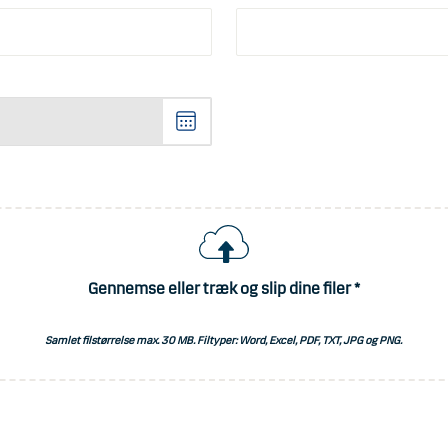
V
æ
l
g
e
n
d
a
Gennemse eller træk og slip dine filer *
t
o
Samlet filstørrelse max.
30 MB
. Filtyper: Word, Excel, PDF, TXT, JPG og PNG.