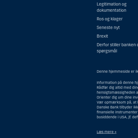
Legitimation og
dokumentation
Ros og klager
Seneste nyt
Brexit
Derfor stiller banken 
spørgsmål
Denne hjemmeside er ikk
Information på denne hj
Rådfør dig altid med di
hensigtsmæssigheden af
Orienter dig om dine in
Vær opmærksom på, at his
Danske Bank tilbyder ikk
finansielle instrumente
bosiddende i USA, jf. de
Læs mere »