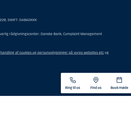
personer hjemmehørende og bosiddende i USA. Intet materiale på denne
 til en person hjemmehørende og bosiddende i USA.
6228, SWIFT: DABADKKK
er af følgende:
ansvarlig rådgivningscenter: Danske Bank, Complaint Management
t offshore-rådgivningscenter eller en anden form for repræsentation
undelse for sit virke, og som varetager opgaver og reguleres som
handling af cookies og personoplysninger på vores websites etc
og
steringsfuldmagten indehaves eller deles med en person, som ikke
tor, medmindre boet er underlagt udenlandsk lov, og
ende i USA.
nær konto, som forvaltes af en mægler eller anden person med et
Ring til os
Find os
Book møde
e i USA.
e i USA.
det tidspunkt, hvor vedkommende indgik en aftale om
 kunde som opholder sig i USA, med mindre der er tale om en kunde,
 som, ved ophold i USA, ikke opfylder en af følgende: