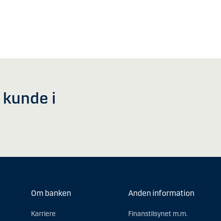
v kunde i
Om banken
Anden information
Karriere
Finanstilsynet m.m.