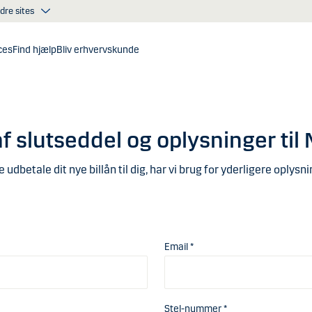
dre sites
ces
Find hjælp
Bliv erhvervskunde
f slutseddel og oplysninger til
 udbetale dit nye billån til dig, har vi brug for yderligere oplysni
Email *
Stel-nummer *