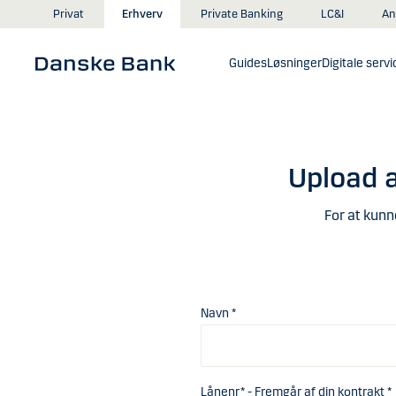
Gå til hovedindhold
An
Privat
Erhverv
Private Banking
LC&I
Guides
Løsninger
Digitale servi
Upload a
For at kunne
Navn *
Lånenr* - Fremgår af din kontrakt *