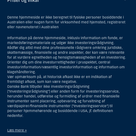
Priser og vilkår
Denne hjemmeside er ikke beregnet til fysiske personer bosiddende i
Australien eller nogen form for virksomhed med hjemsted, registreret
eller navnenoteret i Australien
Information på denne hjemmeside, inklusiv information om fonde, er
markedsføringsmateriale og udgør ikke investeringsrådgivning.
Rådfør dig altid med dine professionelle rådgivere omkring juridiske,
skattemæssige, finansielle og andre aspekter, der kan være relevante
for at vurdere egnetheden og hensigtsmæssigheden af en investering.
Orienter dig om dine investorrettigheder i prospektet, central
investorinformation/væsentlig investorinformation og information om
klagehåndtering.
Vær opmærksom på, at historisk afkast ikke er en indikation af
fremtidigt afkast, som kan være negative.
Danske Bank tilbyder ikke investeringsrådgivning
(”Investeringsrådgivning”) eller anden form for investeringsservice,
herunder handel, udførelse og formidling af ordrer med finansielle
instrumenter samt placering, opbevaring og forvaltning af
værdipapirer/finansielle instrumenter (”Investeringsservice”) til
personer hjemmehørende og bosiddende i USA, jf. definitionen
nedenfor.
Læs mere »