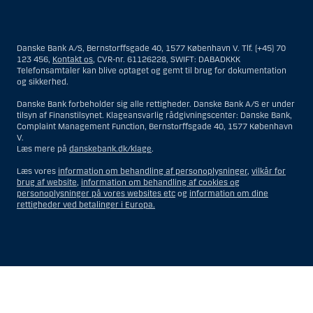
Materialet på denne hjemmeside er således ikke beregnet til at blive
distribueret til eller anvendt af personer hjemmehørende og
bosiddende i USA. Intet materiale på denne hjemmeside må fortolkes
Danske Bank A/S, Bernstorffsgade 40, 1577 København V. Tlf. (+45) 70
og opfattes som et tilbud om Investeringsrådgivning eller
123 456,
Kontakt os
, CVR-nr. 61126228, SWIFT: DABADKKK
Investeringsservice til en person hjemmehørende og bosiddende i USA.
Telefonsamtaler kan blive optaget og gemt til brug for dokumentation
og sikkerhed.
I forhold til Investeringsrådgivning skal en person hjemmehørende og
bosiddende i USA forstås som enhver af følgende:
Danske Bank forbeholder sig alle rettigheder. Danske Bank A/S er under
tilsyn af Finanstilsynet. Klageansvarlig rådgivningscenter: Danske Bank,
En fysisk person hjemmehørende og bosiddende i USA.
Complaint Management Function, Bernstorffsgade 40, 1577 København
V.
En virksomhed eller et interessentskab som er registreret eller
Læs mere på
danskebank.dk/klage
.
organiseret i USA, men som ikke er et offshore-rådgivningscenter
eller en anden form for repræsentation tilhørende en person
Læs vores
information om behandling af personoplysninger
,
vilkår for
hjemmehørende og bosiddende i USA, som har en gyldig
brug af website
,
information om behandling af cookies og
forretningsmæssig begrundelse for sit virke, og som varetager
personoplysninger på vores websites etc
og
information om dine
opgaver og reguleres som et forsikringsselskab eller en bank.
rettigheder ved betalinger i Europa.
Et rådgivningscenter eller en repræsentation tilhørende et
udenlandsk selskab med base i USA.
En fond, hvor formueforvalteren er en person hjemmehørende og
bosiddende i USA, medmindre investeringsfuldmagten indehaves
eller deles med en person, som ikke er hjemmehørende og
Vis
Skjul
Show
Show
bosiddende i USA.
more
less
Et bo, hvor en person hjemmehørende og bosiddende i USA
rows:
rows:
fungerer som bobestyrer eller administrator, medmindre boet er