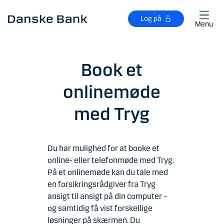
Gå til hovedindhold
Log på
Menu
Book et
onlinemøde
med Tryg
Du har mulighed for at booke et
online- eller telefonmøde med Tryg.
På et onlinemøde kan du tale med
en forsikringsrådgiver fra Tryg
ansigt til ansigt på din computer –
og samtidig få vist forskellige
løsninger på skærmen. Du