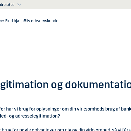
dre sites
ces
Find hjælp
Bliv erhvervskunde
gitimation og dokumentati
or har vi brug for oplysninger om din virksomheds brug af ban
lled- og adresselegitimation?
r brug for nogle oplysninger om dig og din virksomhed, så vi får 