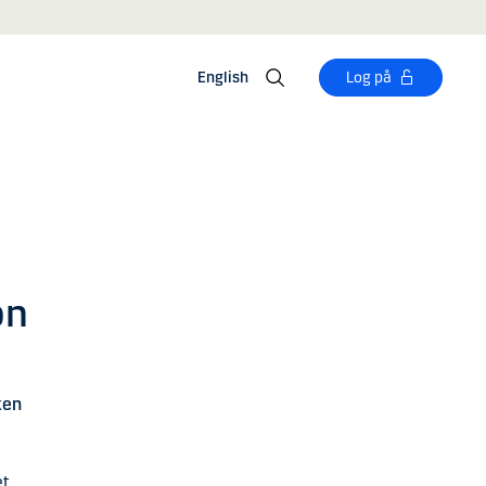
English
Log på
on
ken
et