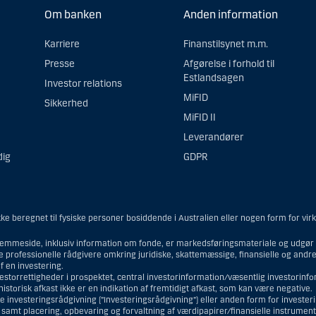
Om banken
Anden information
Karriere
Finanstilsynet m.m.
Presse
Afgørelse i forhold til
Estlandsagen
Investor relations
MiFID
Sikkerhed
MiFID II
Leverandører
dig
GDPR
e beregnet til fysiske personer bosiddende i Australien eller nogen form for vir
emmeside, inklusiv information om fonde, er markedsføringsmateriale og udgør i
ne professionelle rådgivere omkring juridiske, skattemæssige, finansielle og and
 en investering.
vestorrettigheder i prospektet, central investorinformation/væsentlig investorin
torisk afkast ikke er en indikation af fremtidigt afkast, som kan være negative.
e investeringsrådgivning (”Investeringsrådgivning”) eller anden form for investe
r samt placering, opbevaring og forvaltning af værdipapirer/finansielle instrumen