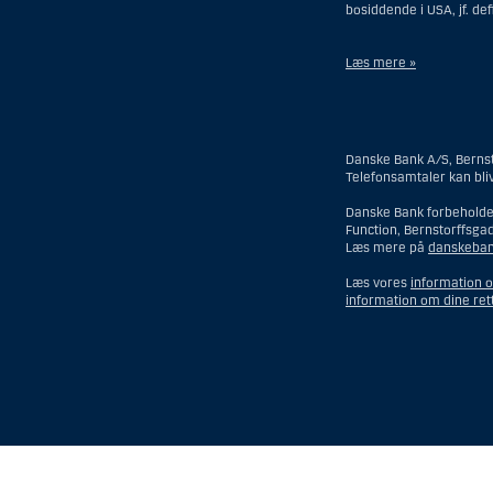
bosiddende i USA, jf. de
Læs mere »
Materialet på denne hje
hjemmeside må fortolkes
Danske Bank A/S, Bernst
I forhold til Investeri
Telefonsamtaler kan bli
En fysisk person hj
Danske Bank forbeholder
Function, Bernstorffsga
En virksomhed eller 
Læs mere på
danskeban
tilhørende en perso
et forsikringsselskab
Læs vores
information 
Et rådgivningscenter
information om dine ret
En fond, hvor formu
er hjemmehørende o
Et bo, hvor en pers
investeringsfuldmag
En ikke-diskretionæ
betroet erhverv, me
Ethvert selskab som 
Vis
Skjul
Show
Show
Begrebet ”person hjemm
more
less