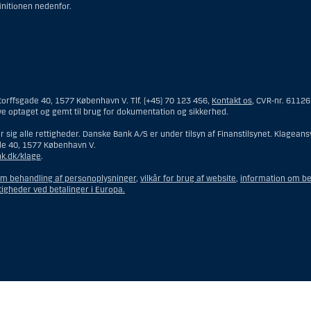
finitionen nedenfor.
mmeside er således ikke beregnet til at blive distribueret til eller anvendt af 
 og opfattes som et tilbud om Investeringsrådgivning eller Investeringsservice
orffsgade 40, 1577 København V. Tlf. (+45) 70 123 456,
Kontakt os
, CVR-nr. 6112
ngsrådgivning skal en person hjemmehørende og bosiddende i USA forstås som enhv
ve optaget og gemt til brug for dokumentation og sikkerhed.
emmehørende og bosiddende i USA.
 sig alle rettigheder. Danske Bank A/S er under tilsyn af Finanstilsynet. Klage
de 40, 1577 København V.
et interessentskab som er registreret eller organiseret i USA, men som ikke er e
k.dk/klage
.
n hjemmehørende og bosiddende i USA, som har en gyldig forretningsmæssig begr
 eller en bank.
om behandling af personoplysninger
,
vilkår for brug af website
,
information om be
 eller en repræsentation tilhørende et udenlandsk selskab med base i USA.
tigheder ved betalinger i Europa.
eforvalteren er en person hjemmehørende og bosiddende i USA, medmindre inve
g bosiddende i USA.
on hjemmehørende og bosiddende i USA fungerer som bobestyrer eller administra
ten indehaves eller deles med en person, som ikke er hjemmehørende og bosidd
r konto ejet af en person hjemmehørende og bosiddende i USA eller en diskretio
dmindre det er til fordel for en person, som ikke er hjemmehørende og bosiddend
er organiseret eller registreret med det formål at omgå gældende værdipapirlov
ehørende og bosiddende i USA” omfatter ikke en person, som ikke var i USA på 