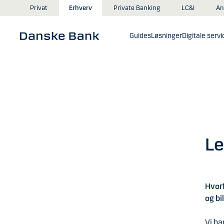
Gå til hovedindhold
An
Privat
Erhverv
Private Banking
LC&I
Guides
Løsninger
Digitale servi
Le
Hvorf
og bi
Vi ha