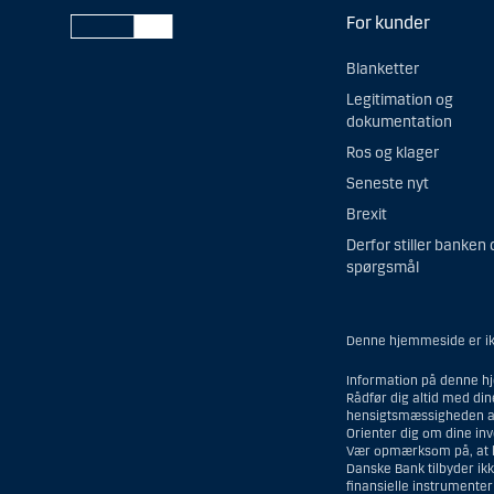
For kunder
Blanketter
Legitimation og
dokumentation
Ros og klager
Seneste nyt
Brexit
Derfor stiller banken 
spørgsmål
Denne hjemmeside er ikk
Information på denne hj
Rådfør dig altid med di
hensigtsmæssigheden af
Orienter dig om dine in
Vær opmærksom på, at his
Danske Bank tilbyder ikk
finansielle instrumente