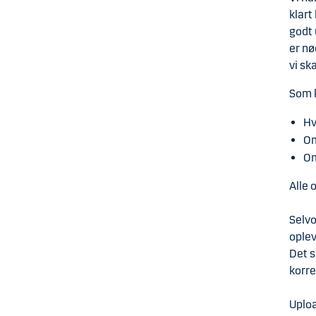
klart
godt 
er nø
vi sk
Som k
Hv
Om
Om
Alle 
Selvo
oplev
Det s
korre
Uploa