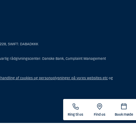
personer hjemmehørende og bosiddende i USA. Intet materiale på denne
 til en person hjemmehørende og bosiddende i USA.
6228, SWIFT: DABADKKK
er af følgende:
ansvarlig rådgivningscenter: Danske Bank, Complaint Management
t offshore-rådgivningscenter eller en anden form for repræsentation
undelse for sit virke, og som varetager opgaver og reguleres som
handling af cookies og personoplysninger på vores websites etc
og
steringsfuldmagten indehaves eller deles med en person, som ikke
tor, medmindre boet er underlagt udenlandsk lov, og
ende i USA.
nær konto, som forvaltes af en mægler eller anden person med et
Ring til os
Find os
Book møde
e i USA.
e i USA.
det tidspunkt, hvor vedkommende indgik en aftale om