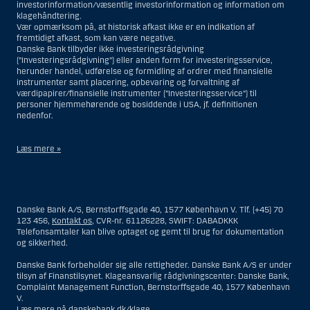
investorinformation/væsentlig investorinformation og information om
klagehåndtering.
Vær opmærksom på, at historisk afkast ikke er en indikation af
fremtidigt afkast, som kan være negative.
Danske Bank tilbyder ikke investeringsrådgivning
(”Investeringsrådgivning”) eller anden form for investeringsservice,
herunder handel, udførelse og formidling af ordrer med finansielle
instrumenter samt placering, opbevaring og forvaltning af
værdipapirer/finansielle instrumenter (”Investeringsservice”) til
personer hjemmehørende og bosiddende i USA, jf. definitionen
nedenfor.
Læs mere »
Materialet på denne hjemmeside er således ikke beregnet til at blive
distribueret til eller anvendt af personer hjemmehørende og
bosiddende i USA. Intet materiale på denne hjemmeside må fortolkes
Danske Bank A/S, Bernstorffsgade 40, 1577 København V. Tlf. (+45) 70
og opfattes som et tilbud om Investeringsrådgivning eller
123 456,
Kontakt os
, CVR-nr. 61126228, SWIFT: DABADKKK
Investeringsservice til en person hjemmehørende og bosiddende i USA.
Telefonsamtaler kan blive optaget og gemt til brug for dokumentation
og sikkerhed.
I forhold til Investeringsrådgivning skal en person hjemmehørende og
bosiddende i USA forstås som enhver af følgende:
Danske Bank forbeholder sig alle rettigheder. Danske Bank A/S er under
tilsyn af Finanstilsynet. Klageansvarlig rådgivningscenter: Danske Bank,
En fysisk person hjemmehørende og bosiddende i USA.
Complaint Management Function, Bernstorffsgade 40, 1577 København
V.
En virksomhed eller et interessentskab som er registreret eller
Læs mere på
danskebank.dk/klage
.