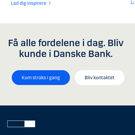
L
Lad dig inspirere
Få alle fordelene i dag. Bliv
kunde i Danske Bank.
Kom straks i gang
Bliv kontaktet