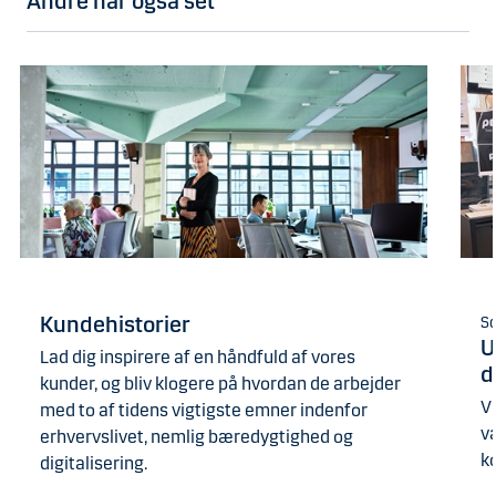
Andre har også set
Kundehistorier
Sc
U
Lad dig inspirere af en håndfuld af vores
d
kunder, og bliv klogere på hvordan de arbejder
Vi
med to af tidens vigtigste emner indenfor
v
erhvervslivet, nemlig bæredygtighed og
ko
digitalisering.