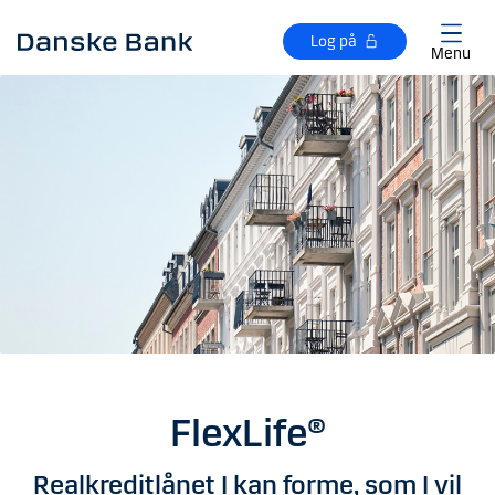
Gå til hovedindhold
Log på
Menu
FlexLife®
Realkreditlånet I kan forme, som I vil