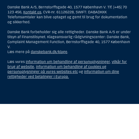
bosiddende i USA. Intet materiale på denne hjemmeside må fortolkes
Danske Bank A/S, Bernstorffsgade 40, 1577 København V. Tlf. (+45) 70
og opfattes som et tilbud om Investeringsrådgivning eller
123 456,
Kontakt os
, CVR-nr. 61126228, SWIFT: DABADKKK
Investeringsservice til en person hjemmehørende og bosiddende i USA.
Telefonsamtaler kan blive optaget og gemt til brug for dokumentation
og sikkerhed.
I forhold til Investeringsrådgivning skal en person hjemmehørende og
bosiddende i USA forstås som enhver af følgende:
Danske Bank forbeholder sig alle rettigheder. Danske Bank A/S er under
tilsyn af Finanstilsynet. Klageansvarlig rådgivningscenter: Danske Bank,
En fysisk person hjemmehørende og bosiddende i USA.
Complaint Management Function, Bernstorffsgade 40, 1577 København
V.
En virksomhed eller et interessentskab som er registreret eller
Læs mere på
danskebank.dk/klage
.
organiseret i USA, men som ikke er et offshore-rådgivningscenter
eller en anden form for repræsentation tilhørende en person
Læs vores
information om behandling af personoplysninger
,
vilkår for
hjemmehørende og bosiddende i USA, som har en gyldig
brug af website
,
information om behandling af cookies og
forretningsmæssig begrundelse for sit virke, og som varetager
personoplysninger på vores websites etc
og
information om dine
opgaver og reguleres som et forsikringsselskab eller en bank.
rettigheder ved betalinger i Europa.
Et rådgivningscenter eller en repræsentation tilhørende et
udenlandsk selskab med base i USA.
En fond, hvor formueforvalteren er en person hjemmehørende og
bosiddende i USA, medmindre investeringsfuldmagten indehaves
eller deles med en person, som ikke er hjemmehørende og
Vis
Skjul
Show
Show
bosiddende i USA.
more
less
Et bo, hvor en person hjemmehørende og bosiddende i USA
rows:
rows:
fungerer som bobestyrer eller administrator, medmindre boet er
All
All
underlagt udenlandsk lov, og investeringsfuldmagten indehaves
eller deles med en person, som ikke er hjemmehørende og
table
table