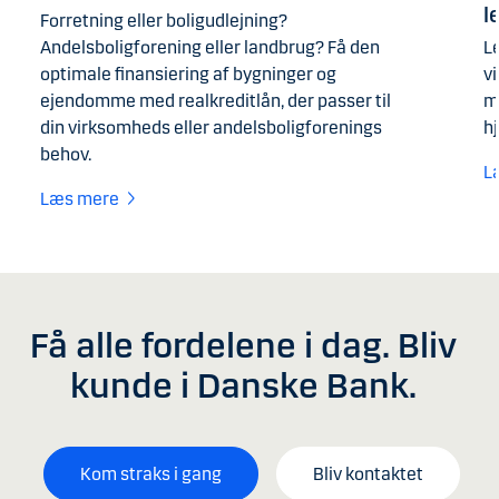
l
Forretning eller boligudlejning?
Andelsboligforening eller landbrug? Få den
Le
optimale finansiering af bygninger og
v
ejendomme med realkreditlån, der passer til
ma
din virksomheds eller andelsboligforenings
h
behov.
L
Læs mere
Få alle fordelene i dag. Bliv
kunde i Danske Bank.
Kom straks i gang
Bliv kontaktet