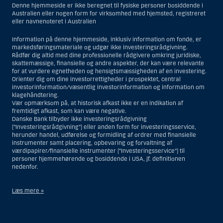
Denne hjemmeside er ikke beregnet til fysiske personer bosiddende i
Australien eller nogen form for virksomhed med hjemsted, registreret
eller navnenoteret i Australien
Information på denne hjemmeside, inklusiv information om fonde, er
markedsføringsmateriale og udgør ikke investeringsrådgivning.
Rådfør dig altid med dine professionelle rådgivere omkring juridiske,
skattemæssige, finansielle og andre aspekter, der kan være relevante
for at vurdere egnetheden og hensigtsmæssigheden af en investering.
Orienter dig om dine investorrettigheder i prospektet, central
investorinformation/væsentlig investorinformation og information om
klagehåndtering.
Vær opmærksom på, at historisk afkast ikke er en indikation af
fremtidigt afkast, som kan være negative.
Danske Bank tilbyder ikke investeringsrådgivning
(”Investeringsrådgivning”) eller anden form for investeringsservice,
herunder handel, udførelse og formidling af ordrer med finansielle
instrumenter samt placering, opbevaring og forvaltning af
værdipapirer/finansielle instrumenter (”Investeringsservice”) til
personer hjemmehørende og bosiddende i USA, jf. definitionen
nedenfor.
Læs mere »
Materialet på denne hjemmeside er således ikke beregnet til at blive
distribueret til eller anvendt af personer hjemmehørende og