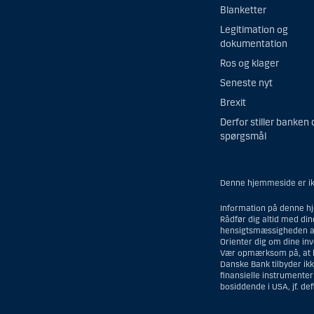
Blanketter
Legitimation og
dokumentation
Ros og klager
Seneste nyt
Brexit
Derfor stiller banken 
spørgsmål
Denne hjemmeside er ikk
Information på denne hj
Rådfør dig altid med di
hensigtsmæssigheden af
Orienter dig om dine in
Vær opmærksom på, at his
Danske Bank tilbyder ikk
finansielle instrumente
bosiddende i USA, jf. de