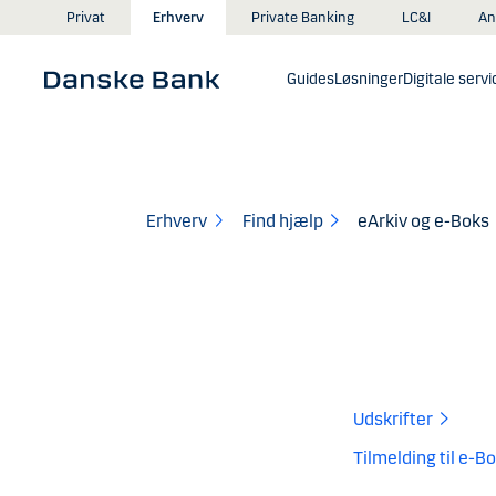
Gå til hovedindhold
An
Privat
Erhverv
Private Banking
LC&I
Guides
Løsninger
Digitale servi
Erhverv
Find hjælp
eArkiv og e-Boks
Udskrifter
Tilmelding til e-B