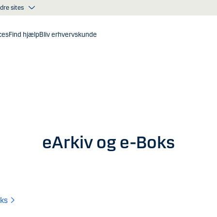
dre sites
ces
Find hjælp
Bliv erhvervskunde
eArkiv og e-Boks
oks