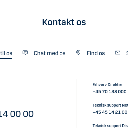
Kontakt os
til os
Chat med os
Find os
Erhverv Direkte:
+45 70 133 000
Teknisk support Ne
14 00 00
+45 45 14 21 00
Teknisk support Dist