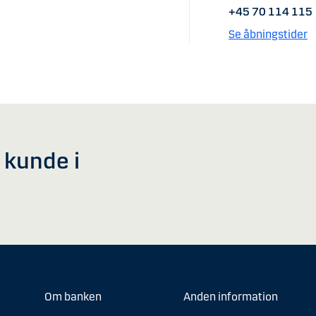
+45 70 114 115
Se åbningstider
v kunde i
Om banken
Anden information