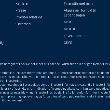
Karriere
Finanstilsynet m.m.
Presse
Afgørelse i forhold til
Estlandsagen
Investor relations
MiFID
Sikkerhed
MiFID II
Leverandører
dig
GDPR
e beregnet til fysiske personer bosiddende i Australien eller nogen form for vir
emmeside, inklusiv information om fonde, er markedsføringsmateriale og udgør i
ne professionelle rådgivere omkring juridiske, skattemæssige, finansielle og and
 en investering.
vestorrettigheder i prospektet, central investorinformation/væsentlig investorin
torisk afkast ikke er en indikation af fremtidigt afkast, som kan være negative.
e investeringsrådgivning (”Investeringsrådgivning”) eller anden form for investe
r samt placering, opbevaring og forvaltning af værdipapirer/finansielle instrumen
finitionen nedenfor.