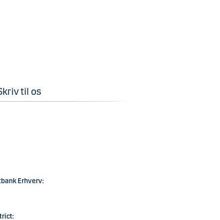
Skriv til os
tbank Erhverv:
rict: