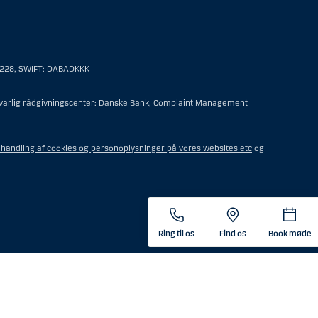
personer hjemmehørende og bosiddende i USA. Intet materiale på denne
 til en person hjemmehørende og bosiddende i USA.
6228, SWIFT: DABADKKK
er af følgende:
ansvarlig rådgivningscenter: Danske Bank, Complaint Management
t offshore-rådgivningscenter eller en anden form for repræsentation
undelse for sit virke, og som varetager opgaver og reguleres som
handling af cookies og personoplysninger på vores websites etc
og
steringsfuldmagten indehaves eller deles med en person, som ikke
tor, medmindre boet er underlagt udenlandsk lov, og
ende i USA.
nær konto, som forvaltes af en mægler eller anden person med et
Ring til os
Find os
Book møde
e i USA.
e i USA.
det tidspunkt, hvor vedkommende indgik en aftale om
 kunde som opholder sig i USA, med mindre der er tale om en kunde,