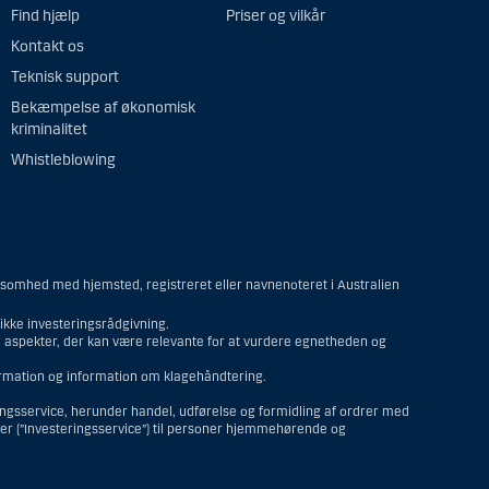
Find hjælp
Priser og vilkår
Kontakt os
Teknisk support
Bekæmpelse af økonomisk
kriminalitet
Whistleblowing
ksomhed med hjemsted, registreret eller navnenoteret i Australien
kke investeringsrådgivning.
re aspekter, der kan være relevante for at vurdere egnetheden og
formation og information om klagehåndtering.
ringsservice, herunder handel, udførelse og formidling af ordrer med
ter (”Investeringsservice”) til personer hjemmehørende og