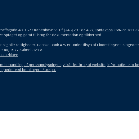
mmeside er således ikke beregnet til at blive distribueret til eller anvendt af 
 og opfattes som et tilbud om Investeringsrådgivning eller Investeringsservice
orffsgade 40, 1577 København V. Tlf. (+45) 70 123 456,
Kontakt os
, CVR-nr. 6112
ngsrådgivning skal en person hjemmehørende og bosiddende i USA forstås som enhv
ve optaget og gemt til brug for dokumentation og sikkerhed.
emmehørende og bosiddende i USA.
 sig alle rettigheder. Danske Bank A/S er under tilsyn af Finanstilsynet. Klage
de 40, 1577 København V.
et interessentskab som er registreret eller organiseret i USA, men som ikke er e
k.dk/klage
.
n hjemmehørende og bosiddende i USA, som har en gyldig forretningsmæssig begr
 eller en bank.
om behandling af personoplysninger
,
vilkår for brug af website
,
information om be
 eller en repræsentation tilhørende et udenlandsk selskab med base i USA.
tigheder ved betalinger i Europa.
eforvalteren er en person hjemmehørende og bosiddende i USA, medmindre inve
g bosiddende i USA.
on hjemmehørende og bosiddende i USA fungerer som bobestyrer eller administra
ten indehaves eller deles med en person, som ikke er hjemmehørende og bosidd
r konto ejet af en person hjemmehørende og bosiddende i USA eller en diskretio
dmindre det er til fordel for en person, som ikke er hjemmehørende og bosiddend
er organiseret eller registreret med det formål at omgå gældende værdipapirlov
ehørende og bosiddende i USA” omfatter ikke en person, som ikke var i USA på 
 med Danske Bank.
ngsservice skal en person hjemmehørende og bosiddende i USA forstås som enhver