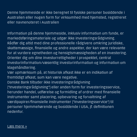
Denne hjemmeside er ikke beregnet til fysiske personer bosiddende i
Australien eller nogen form for virksomhed med hjemsted, registreret
eller navnenoteret i Australien
Information på denne hjemmeside, inklusiv information om fonde, er
markedsføringsmateriale og udgør ikke investeringsrådgivning.
Rådfør dig altid med dine professionelle rådgivere omkring juridiske,
skattemæssige, finansielle og andre aspekter, der kan være relevante
for at vurdere egnetheden og hensigtsmæssigheden af en investering.
Orienter dig om dine investorrettigheder i prospektet, central
investorinformation/væsentlig investorinformation og information om
klagehåndtering.
Vær opmærksom på, at historisk afkast ikke er en indikation af
fremtidigt afkast, som kan være negative.
Danske Bank tilbyder ikke investeringsrådgivning
(”Investeringsrådgivning”) eller anden form for investeringsservice,
herunder handel, udførelse og formidling af ordrer med finansielle
instrumenter samt placering, opbevaring og forvaltning af
værdipapirer/finansielle instrumenter (”Investeringsservice”) til
personer hjemmehørende og bosiddende i USA, jf. definitionen
nedenfor.
Læs mere »