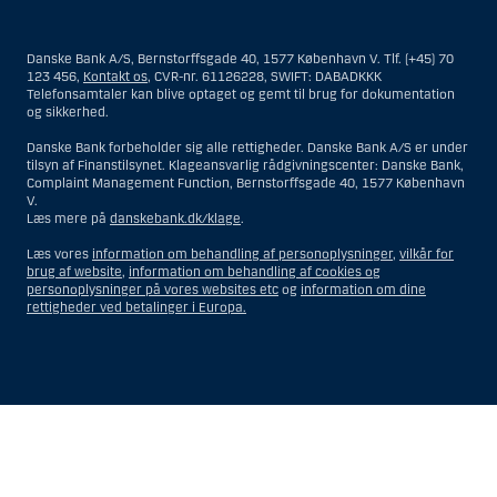
Materialet på denne hjemmeside er således ikke beregnet til at blive
distribueret til eller anvendt af personer hjemmehørende og
bosiddende i USA. Intet materiale på denne hjemmeside må fortolkes
Danske Bank A/S, Bernstorffsgade 40, 1577 København V. Tlf. (+45) 70
og opfattes som et tilbud om Investeringsrådgivning eller
123 456,
Kontakt os
, CVR-nr. 61126228, SWIFT: DABADKKK
Investeringsservice til en person hjemmehørende og bosiddende i USA.
Telefonsamtaler kan blive optaget og gemt til brug for dokumentation
og sikkerhed.
I forhold til Investeringsrådgivning skal en person hjemmehørende og
bosiddende i USA forstås som enhver af følgende:
Danske Bank forbeholder sig alle rettigheder. Danske Bank A/S er under
tilsyn af Finanstilsynet. Klageansvarlig rådgivningscenter: Danske Bank,
En fysisk person hjemmehørende og bosiddende i USA.
Complaint Management Function, Bernstorffsgade 40, 1577 København
V.
En virksomhed eller et interessentskab som er registreret eller
Læs mere på
danskebank.dk/klage
.
organiseret i USA, men som ikke er et offshore-rådgivningscenter
eller en anden form for repræsentation tilhørende en person
Læs vores
information om behandling af personoplysninger
,
vilkår for
hjemmehørende og bosiddende i USA, som har en gyldig
brug af website
,
information om behandling af cookies og
forretningsmæssig begrundelse for sit virke, og som varetager
personoplysninger på vores websites etc
og
information om dine
opgaver og reguleres som et forsikringsselskab eller en bank.
rettigheder ved betalinger i Europa.
Et rådgivningscenter eller en repræsentation tilhørende et
udenlandsk selskab med base i USA.
En fond, hvor formueforvalteren er en person hjemmehørende og
bosiddende i USA, medmindre investeringsfuldmagten indehaves
eller deles med en person, som ikke er hjemmehørende og
Vis
Skjul
Show
Show
bosiddende i USA.
more
less
Et bo, hvor en person hjemmehørende og bosiddende i USA
rows:
rows:
fungerer som bobestyrer eller administrator, medmindre boet er
underlagt udenlandsk lov, og investeringsfuldmagten indehaves