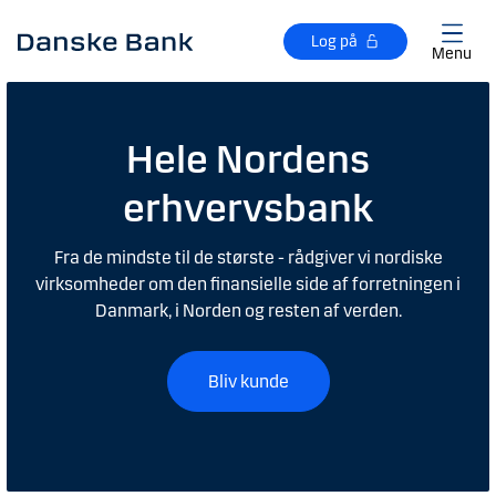
Gå til hovedindhold
Log på
Menu
Hele Nordens
erhvervsbank
Fra de mindste til de største - rådgiver vi nordiske
virksomheder om den finansielle side af forretningen i
Danmark, i Norden og resten af verden.
Bliv kunde