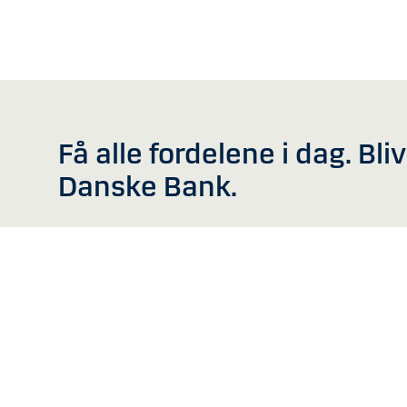
Få alle fordelene i dag. Bli
Danske Bank.
For kunder
Blanketter
Legitimation og