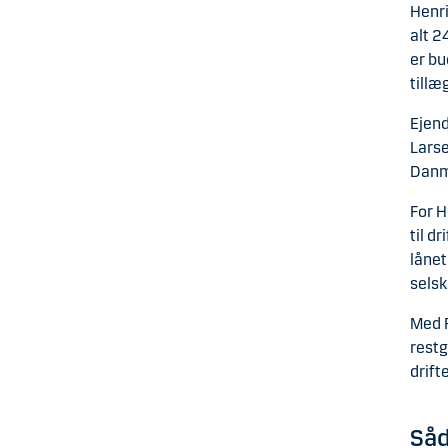
Henri
alt 2
er bu
tillæ
Ejend
Larse
Danma
For H
til d
lånet
selsk
Med F
restg
drift
Såd