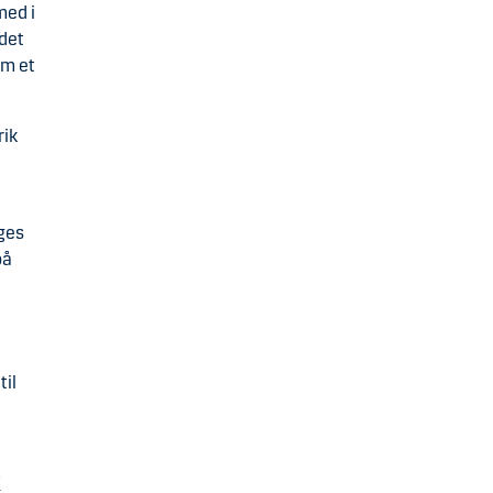
med i
 det
om et
rik
uges
på
til
k