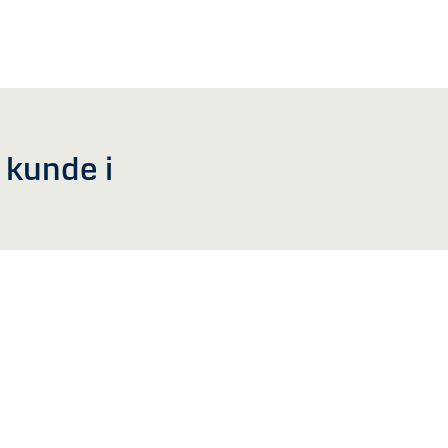
v kunde i
Om banken
Anden information
Karriere
Finanstilsynet m.m.
Presse
Afgørelse i forhold til