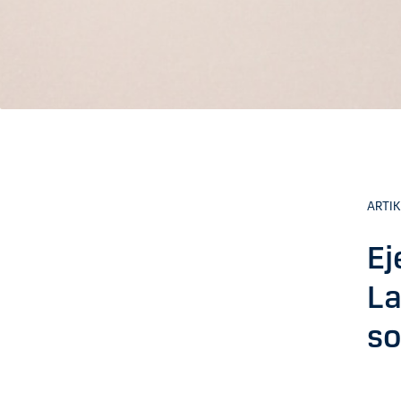
ARTIK
Ej
La
so