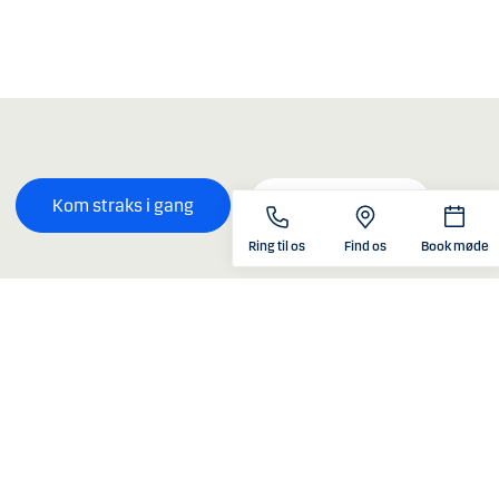
Kom straks i gang
Bliv kontaktet
Ring til os
Find os
Book møde
Kontakt og hjælp
Priser og vilkår
Find hjælp
Priser og vilkår
Kontakt os