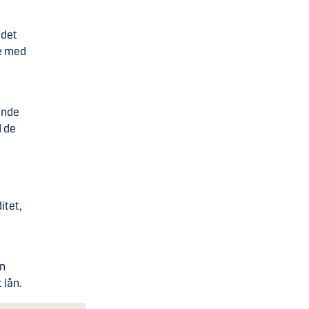
 det
te med
ende
d de
itet,
en
 lån.