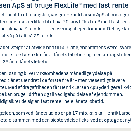
sen ApS at bruge FlexLife® med fast rente
det for at få et tillægslån, vælger Henrik Larsen ApS at omlægge
terende realkreditlån til et nyt 30-årigt FlexLife® med fast ren
betaling på 3 mio. kr. til renovering af ejendommen. Det nye lån
 altså på i alt på 23 mio. kr.
abet vælger at afvikle ned til 50% af ejendommens værdi svar
7 mio. kr. de første fire år af lånets løbetid - og med afdragsfrihe
e 26 år af lånets løbetid.
en løsning bliver virksomhedens månedlige ydelse på
reditlånet uændret i de første fire år – men væsentligt lavere
ter. Med afdragsfriheden får Henrik Larsen ApS yderligere likvid
e kan bruge i driften og til vedligeholdelse af ejendommen.
dig sikrer de sig en fast rente i hele lånets løbetid.
ælden, som ved lånets udløb er på 17 mio. kr., skal Henrik Lars
etale sammen med den sidste ydelse f.eks. ved at optage et nyt