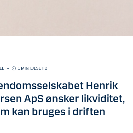
EL
–
1
MIN. LÆSETID
endomsselskabet Henrik
rsen ApS ønsker likviditet,
m kan bruges i driften