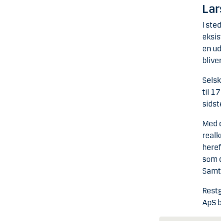
Lar
I ste
eksis
en ud
bliver
Selsk
til 1
sidst
Med d
realk
heref
som d
Samti
Restg
ApS b