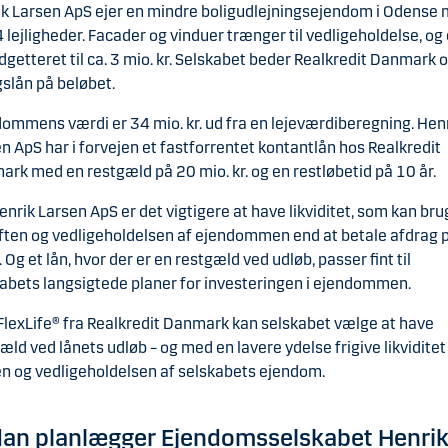
k Larsen ApS ejer en mindre boligudlejningsejendom i Odense 
4 lejligheder. Facader og vinduer trænger til vedligeholdelse, og
dgetteret til ca. 3 mio. kr. Selskabet beder Realkredit Danmark 
gslån på beløbet.
ommens værdi er 34 mio. kr. ud fra en lejeværdiberegning. Hen
n ApS har i forvejen et fastforrentet kontantlån hos Realkredit
rk med en restgæld på 20 mio. kr. og en restløbetid på 10 år.
enrik Larsen ApS er det vigtigere at have likviditet, som kan br
riften og vedligeholdelsen af ejendommen end at betale afdrag 
. Og et lån, hvor der er en restgæld ved udløb, passer fint til
abets langsigtede planer for investeringen i ejendommen.
lexLife® fra Realkredit Danmark kan selskabet vælge at have
æld ved lånets udløb – og med en lavere ydelse frigive likviditet 
en og vedligeholdelsen af selskabets ejendom.
an planlægger Ejendomsselskabet Henri