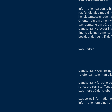
Information på denne hj
Rådfør dig altid med di
hensigtsmæssigheden af
Orienter dig om dine in
Vær opmærksom på, at his
Danske Bank tilbyder ikk
finansielle instrumente
bosiddende i USA, jf. de
Læs mere »
Materialet på denne hje
hjemmeside må fortolkes
Danske Bank A/S, Bernst
I forhold til Investeri
Telefonsamtaler kan bli
En fysisk person hj
Danske Bank forbeholder
Function, Bernstorffsga
En virksomhed eller 
Læs mere på
danskeban
tilhørende en perso
et forsikringsselskab
Læs vores
information 
Et rådgivningscenter
information om dine ret
En fond, hvor formu
er hjemmehørende o