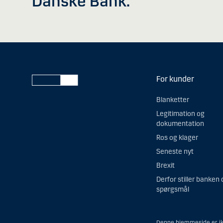
Danske Bank.
For kunder
Blanketter
Legitimation og
dokumentation
Ros og klager
Seneste nyt
Brexit
Derfor stiller banken 
spørgsmål
Denne hjemmeside er ikk