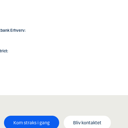
tbank Erhverv:
rict:
Kom straks i gang
Bliv kontaktet