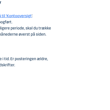
v
til 'Kontooversigt
 til konti'
'.
bogført.
ligere periode, skal du trække
 månederne øverst på siden.
i tid. Er posteringen ældre,
skrifter.