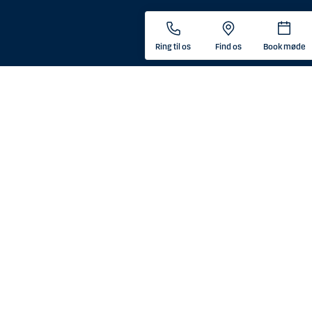
tor, medmindre boet er underlagt udenlandsk lov, og
ende i USA.
nær konto, som forvaltes af en mægler eller anden person med et
Ring til os
Find os
Book møde
e i USA.
e i USA.
det tidspunkt, hvor vedkommende indgik en aftale om
 kunde som opholder sig i USA, med mindre der er tale om en kunde,
 som, ved ophold i USA, ikke opfylder en af følgende: