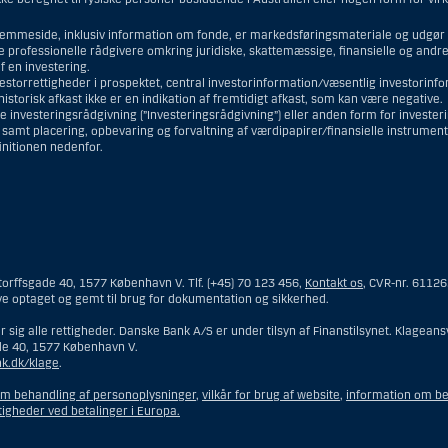
emmeside, inklusiv information om fonde, er markedsføringsmateriale og udgør i
ne professionelle rådgivere omkring juridiske, skattemæssige, finansielle og and
 en investering.
vestorrettigheder i prospektet, central investorinformation/væsentlig investorin
torisk afkast ikke er en indikation af fremtidigt afkast, som kan være negative.
e investeringsrådgivning (”Investeringsrådgivning”) eller anden form for investe
r samt placering, opbevaring og forvaltning af værdipapirer/finansielle instrumen
finitionen nedenfor.
mmeside er således ikke beregnet til at blive distribueret til eller anvendt af 
 og opfattes som et tilbud om Investeringsrådgivning eller Investeringsservice
orffsgade 40, 1577 København V. Tlf. (+45) 70 123 456,
Kontakt os
, CVR-nr. 6112
ngsrådgivning skal en person hjemmehørende og bosiddende i USA forstås som enhv
ve optaget og gemt til brug for dokumentation og sikkerhed.
emmehørende og bosiddende i USA.
 sig alle rettigheder. Danske Bank A/S er under tilsyn af Finanstilsynet. Klage
de 40, 1577 København V.
et interessentskab som er registreret eller organiseret i USA, men som ikke er e
k.dk/klage
.
n hjemmehørende og bosiddende i USA, som har en gyldig forretningsmæssig begr
 eller en bank.
om behandling af personoplysninger
,
vilkår for brug af website
,
information om be
 eller en repræsentation tilhørende et udenlandsk selskab med base i USA.
tigheder ved betalinger i Europa.
eforvalteren er en person hjemmehørende og bosiddende i USA, medmindre inve
g bosiddende i USA.