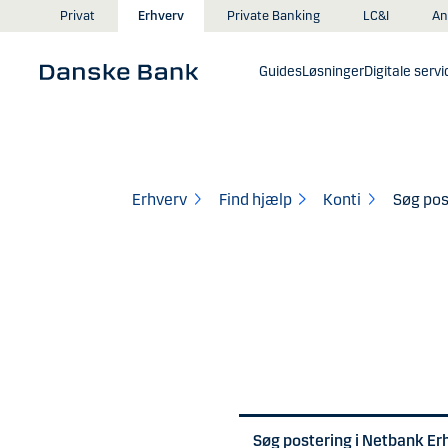
Gå til hovedindhold
An
Privat
Erhverv
Private Banking
LC&I
Guides
Løsninger
Digitale servi
Erhverv
Find hjælp
Konti
Søg pos
Søg postering i Netbank Er