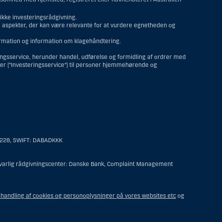
kke investeringsrådgivning.
re aspekter, der kan være relevante for at vurdere egnetheden og
formation og information om klagehåndtering.
ringsservice, herunder handel, udførelse og formidling af ordrer med
ter (”Investeringsservice”) til personer hjemmehørende og
personer hjemmehørende og bosiddende i USA. Intet materiale på denne
 til en person hjemmehørende og bosiddende i USA.
6228, SWIFT: DABADKKK
er af følgende:
ansvarlig rådgivningscenter: Danske Bank, Complaint Management
t offshore-rådgivningscenter eller en anden form for repræsentation
undelse for sit virke, og som varetager opgaver og reguleres som
handling af cookies og personoplysninger på vores websites etc
og
steringsfuldmagten indehaves eller deles med en person, som ikke