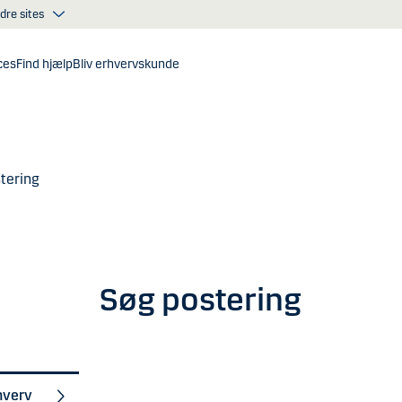
dre sites
ces
Find hjælp
Bliv erhvervskunde
tering
Søg postering
hverv