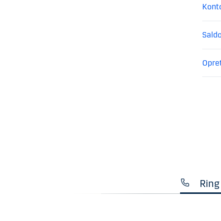
Kont
Sald
Opre
Ring 