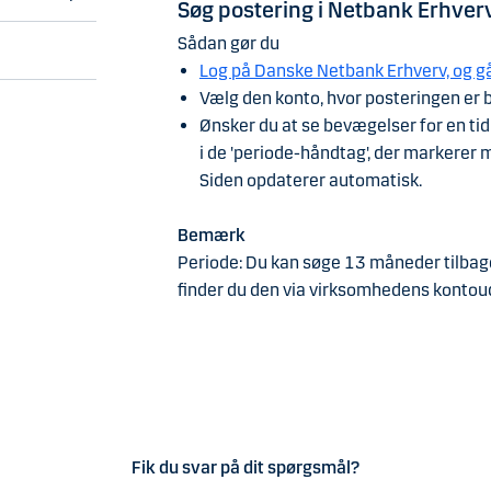
Søg postering i Netbank Erhver
Søg postering i District
Sådan gør du
Log på Danske Netbank Erhverv, og gå 
Log på District og kom direkte til 'Hjælp
Vælg den konto, hvor posteringen er 
Ønsker du at se bevægelser for en tid
i de 'periode-håndtag', der markerer
Siden opdaterer automatisk.
Bemærk
Periode: Du kan søge 13 måneder tilbage 
finder du den via virksomhedens kontoud
Fik du svar på dit spørgsmål?