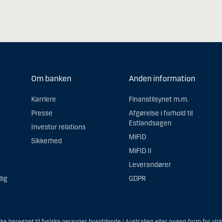
Om banken
Anden information
Karriere
Finanstilsynet m.m.
Presse
Afgørelse i forhold til
Estlandsagen
Investor relations
MiFID
Sikkerhed
MiFID II
Leverandører
dig
GDPR
e beregnet til fysiske personer bosiddende i Australien eller nogen form for vir