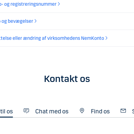
o- og registreringsnummer
o og bevægelser
ttelse eller ændring af virksomhedens NemKonto
Kontakt os
til os
Chat med os
Find os