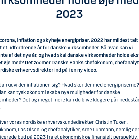
virksomheder holde øje med 
2023
 corona, inflation og skyhøje energipriser. 2022 har mildest talt
 et udfordrende år for danske virksomheder. Så hvad kan vi
nte af det nye år, og hvad skal danske virksomheder holde eks
t øje med? Det zoomer Danske Banks cheføkonom, chefanalyt
rdiske erhvervsdirektør ind på i en ny video.
an udvikler inflationen sig? Hvad sker der med energipriserne
an kan tysk økonomi skabe nye muligheder for danske
omheder? Det og meget mere kan du blive klogere på i nedest
.
iver vores nordiske erhvervskundedirektør, Christin Tuxen,
konom, Las Olsen, og chefanalytiker, Arne Lohmann, nemlig de
ficerede bud på 2023 fra et økonomisk og finansielt perspektiv.