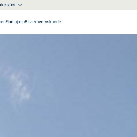
dre sites
ces
Find hjælp
Bliv erhvervskunde