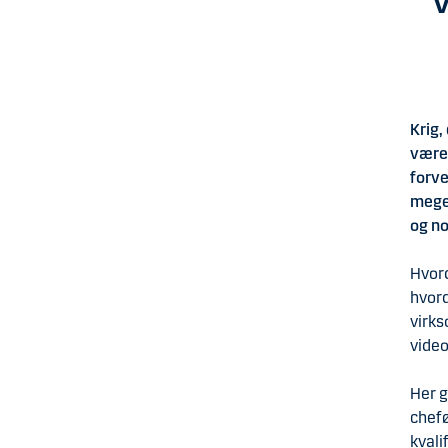
Krig,
været
forve
mege
og no
Hvord
hvord
virks
video
Her g
chefø
kvali