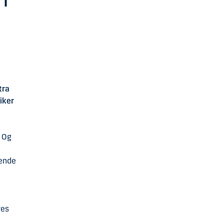
i
tra
iker
? Og
ående
res