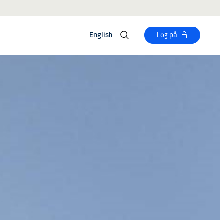
English
Log på