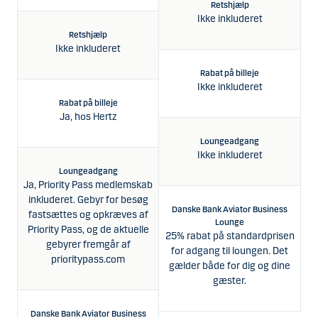
Retshjælp
Ikke inkluderet
Retshjælp
Ikke inkluderet
Rabat på billeje
Ikke inkluderet
Rabat på billeje
Ja, hos Hertz
Loungeadgang
Ikke inkluderet
Loungeadgang
Ja, Priority Pass medlemskab
inkluderet. Gebyr for besøg
Danske Bank Aviator Business
fastsættes og opkræves af
Lounge
Priority Pass, og de aktuelle
25% rabat på standardprisen
D
gebyrer fremgår af
for adgang til loungen. Det
prioritypass.com
gælder både for dig og dine
25
gæster.
f
g
Danske Bank Aviator Business