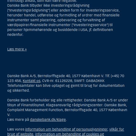
fremtidigt afkast, som kan være negative.
Danske Bank tilbyder ikke investeringsrådgivning
(”Investeringsrådgivning”) eller anden form for investeringsservice,
herunder handel, udførelse og formidling af ordrer med finansielle
instrumenter samt placering, opbevaring og forvaltning af
værdipapirer/finansielle instrumenter (”Investeringsservice”) til
personer hjemmehørende og bosiddende i USA, jf. definitionen
nedenfor.
Læs mere »
Materialet på denne hjemmeside er således ikke beregnet til at blive
distribueret til eller anvendt af personer hjemmehørende og
bosiddende i USA. Intet materiale på denne hjemmeside må fortolkes
Danske Bank A/S, Bernstorffsgade 40, 1577 København V. Tlf. (+45) 70
og opfattes som et tilbud om Investeringsrådgivning eller
123 456,
Kontakt os
, CVR-nr. 61126228, SWIFT: DABADKKK
Investeringsservice til en person hjemmehørende og bosiddende i USA.
Telefonsamtaler kan blive optaget og gemt til brug for dokumentation
og sikkerhed.
I forhold til Investeringsrådgivning skal en person hjemmehørende og
bosiddende i USA forstås som enhver af følgende:
Danske Bank forbeholder sig alle rettigheder. Danske Bank A/S er under
tilsyn af Finanstilsynet. Klageansvarlig rådgivningscenter: Danske Bank,
En fysisk person hjemmehørende og bosiddende i USA.
Complaint Management Function, Bernstorffsgade 40, 1577 København
V.
En virksomhed eller et interessentskab som er registreret eller
Læs mere på
danskebank.dk/klage
.
organiseret i USA, men som ikke er et offshore-rådgivningscenter
eller en anden form for repræsentation tilhørende en person
Læs vores
information om behandling af personoplysninger
,
vilkår for
hjemmehørende og bosiddende i USA, som har en gyldig
brug af website
,
information om behandling af cookies og