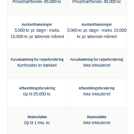
Privathæftende: 45.000 kr.
Privathæftende: 45.000 kr.
P
Kontanthævninger
Kontanthævninger
3.000 kr. pr. døgn - maks.
3.000 kr. pr. døgn - maks. 15.000
3.0
15.000 kr. pr. løbende måned
kr. pr. løbende måned
Forudsætning for rejseforsikring
Forudsætning for rejseforsikring
Fo
Kortholder er dækket
Ikke inkluderet
Afbestillingsforsikring
Afbestillingsforsikring
Op til 25.000 kr.
Ikke inkluderet
Rejseulykke
Rejseulykke
Op til 1 mio. kr.
Ikke inkluderet