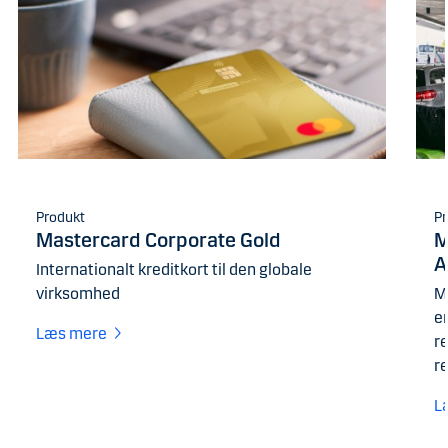
Produkt
Pr
Mastercard Corporate Gold
M
A
Internationalt kreditkort til den globale
virksomhed
M
en
Læs mere
re
r
L