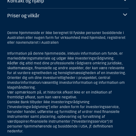
Kontakt og hjælp
Priser og vilkår
Denne hjemmeside er ikke beregnet til fysiske personer bosiddende i
Australien eller nogen form for virksomhed med hjemsted, registreret
eller navnenoteret i Australien
Information på denne hjemmeside, inklusiv information om fonde, er
markedsføringsmateriale og udgør ikke investeringsrådgivning.
Rådfør dig altid med dine professionelle rådgivere omkring juridiske,
skattemæssige, finansielle og andre aspekter, der kan være relevante
for at vurdere egnetheden og hensigtsmæssigheden af en investering.
Orienter dig om dine investorrettigheder i prospektet, central
investorinformation/væsentlig investorinformation og information om
klagehåndtering.
Vær opmærksom på, at historisk afkast ikke er en indikation af
fremtidigt afkast, som kan være negative.
Danske Bank tilbyder ikke investeringsrådgivning
(”Investeringsrådgivning”) eller anden form for investeringsservice,
herunder handel, udførelse og formidling af ordrer med finansielle
instrumenter samt placering, opbevaring og forvaltning af
værdipapirer/finansielle instrumenter (”Investeringsservice”) til
personer hjemmehørende og bosiddende i USA, jf. definitionen
nedenfor.