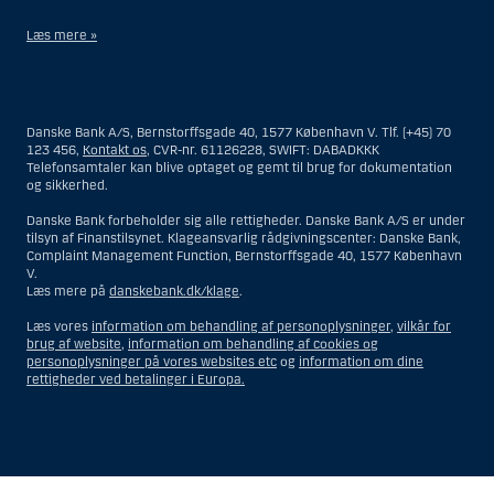
Læs mere »
Materialet på denne hjemmeside er således ikke beregnet til at blive
distribueret til eller anvendt af personer hjemmehørende og
bosiddende i USA. Intet materiale på denne hjemmeside må fortolkes
Danske Bank A/S, Bernstorffsgade 40, 1577 København V. Tlf. (+45) 70
og opfattes som et tilbud om Investeringsrådgivning eller
123 456,
Kontakt os
, CVR-nr. 61126228, SWIFT: DABADKKK
Investeringsservice til en person hjemmehørende og bosiddende i USA.
Telefonsamtaler kan blive optaget og gemt til brug for dokumentation
og sikkerhed.
I forhold til Investeringsrådgivning skal en person hjemmehørende og
bosiddende i USA forstås som enhver af følgende:
Danske Bank forbeholder sig alle rettigheder. Danske Bank A/S er under
tilsyn af Finanstilsynet. Klageansvarlig rådgivningscenter: Danske Bank,
En fysisk person hjemmehørende og bosiddende i USA.
Complaint Management Function, Bernstorffsgade 40, 1577 København
V.
En virksomhed eller et interessentskab som er registreret eller
Læs mere på
danskebank.dk/klage
.
organiseret i USA, men som ikke er et offshore-rådgivningscenter
eller en anden form for repræsentation tilhørende en person
Læs vores
information om behandling af personoplysninger
,
vilkår for
hjemmehørende og bosiddende i USA, som har en gyldig
brug af website
,
information om behandling af cookies og
forretningsmæssig begrundelse for sit virke, og som varetager
personoplysninger på vores websites etc
og
information om dine
opgaver og reguleres som et forsikringsselskab eller en bank.
rettigheder ved betalinger i Europa.
Et rådgivningscenter eller en repræsentation tilhørende et
udenlandsk selskab med base i USA.
En fond, hvor formueforvalteren er en person hjemmehørende og
bosiddende i USA, medmindre investeringsfuldmagten indehaves
eller deles med en person, som ikke er hjemmehørende og
Vis
Skjul
Show
Show