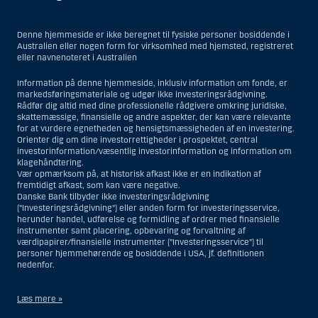
Denne hjemmeside er ikke beregnet til fysiske personer bosiddende i
Australien eller nogen form for virksomhed med hjemsted, registreret
eller navnenoteret i Australien
Information på denne hjemmeside, inklusiv information om fonde, er
markedsføringsmateriale og udgør ikke investeringsrådgivning.
Rådfør dig altid med dine professionelle rådgivere omkring juridiske,
skattemæssige, finansielle og andre aspekter, der kan være relevante
for at vurdere egnetheden og hensigtsmæssigheden af en investering.
Orienter dig om dine investorrettigheder i prospektet, central
investorinformation/væsentlig investorinformation og information om
klagehåndtering.
Vær opmærksom på, at historisk afkast ikke er en indikation af
fremtidigt afkast, som kan være negative.
Danske Bank tilbyder ikke investeringsrådgivning
(”Investeringsrådgivning”) eller anden form for investeringsservice,
herunder handel, udførelse og formidling af ordrer med finansielle
instrumenter samt placering, opbevaring og forvaltning af
værdipapirer/finansielle instrumenter (”Investeringsservice”) til
personer hjemmehørende og bosiddende i USA, jf. definitionen
nedenfor.
Læs mere »