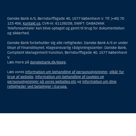
Materialet på denne hjemmeside er således ikke beregnet til at blive
distribueret til eller anvendt af personer hjemmehørende og
bosiddende i USA. Intet materiale på denne hjemmeside må fortolkes
Danske Bank A/S, Bernstorffsgade 40, 1577 København V. Tlf. (+45) 70
og opfattes som et tilbud om Investeringsrådgivning eller
123 456,
Kontakt os
, CVR-nr. 61126228, SWIFT: DABADKKK
Investeringsservice til en person hjemmehørende og bosiddende i USA.
Telefonsamtaler kan blive optaget og gemt til brug for dokumentation
og sikkerhed.
I forhold til Investeringsrådgivning skal en person hjemmehørende og
bosiddende i USA forstås som enhver af følgende:
Danske Bank forbeholder sig alle rettigheder. Danske Bank A/S er under
tilsyn af Finanstilsynet. Klageansvarlig rådgivningscenter: Danske Bank,
En fysisk person hjemmehørende og bosiddende i USA.
Complaint Management Function, Bernstorffsgade 40, 1577 København
V.
En virksomhed eller et interessentskab som er registreret eller
Læs mere på
danskebank.dk/klage
.
organiseret i USA, men som ikke er et offshore-rådgivningscenter
eller en anden form for repræsentation tilhørende en person
Læs vores
information om behandling af personoplysninger
,
vilkår for
hjemmehørende og bosiddende i USA, som har en gyldig
brug af website
,
information om behandling af cookies og
forretningsmæssig begrundelse for sit virke, og som varetager
personoplysninger på vores websites etc
og
information om dine
opgaver og reguleres som et forsikringsselskab eller en bank.
rettigheder ved betalinger i Europa.
Et rådgivningscenter eller en repræsentation tilhørende et
udenlandsk selskab med base i USA.
En fond, hvor formueforvalteren er en person hjemmehørende og
bosiddende i USA, medmindre investeringsfuldmagten indehaves
eller deles med en person, som ikke er hjemmehørende og
Vis
Skjul
Show
Show
bosiddende i USA.
more
less
Et bo, hvor en person hjemmehørende og bosiddende i USA
rows:
rows:
fungerer som bobestyrer eller administrator, medmindre boet er