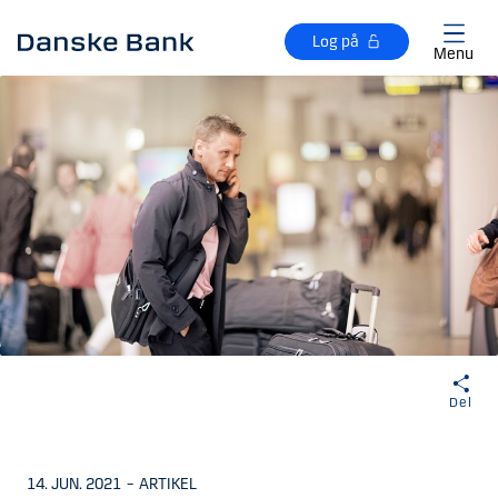
Gå til hovedindhold
Log på
Menu
Del
14. JUN. 2021
–
ARTIKEL