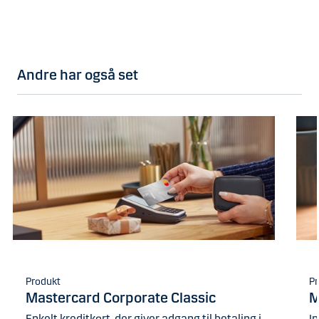
Andre har også set
Produkt
Pr
Mastercard Corporate Classic
M
Enkelt kreditkort, der giver adgang til betaling i
In