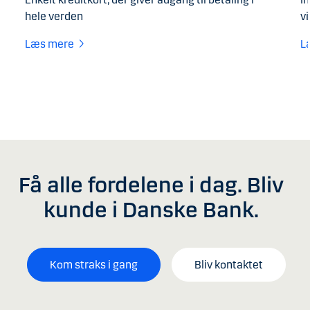
hele verden
v
Læs mere
L
Få alle fordelene i dag. Bliv
kunde i Danske Bank.
Kom straks i gang
Bliv kontaktet