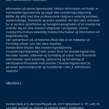
Information på denne hjemmeside, inklusiv information om fonde, er
markedsføringsmateriale og udgør ikke investeringsrådgivning.
Rådfør dig altid med dine professionelle rådgivere omkring juridiske,
skattemæssige, finansielle og andre aspekter, der kan være relevante
for at vurdere egnetheden og hensigtsmæssigheden af en investering.
Orienter dig om dine investorrettigheder i prospektet, central
investorinformation/væsentlig investorinformation og information om
klagehåndtering.
Vær opmærksom på, at historisk afkast ikke er en indikation af
fremtidigt afkast, som kan være negative.
Danske Bank tilbyder ikke investeringsrådgivning
(”Investeringsrådgivning”) eller anden form for investeringsservice,
herunder handel, udførelse og formidling af ordrer med finansielle
instrumenter samt placering, opbevaring og forvaltning af
værdipapirer/finansielle instrumenter (”Investeringsservice”) til
personer hjemmehørende og bosiddende i USA, jf. definitionen
nedenfor.
Læs mere »
Materialet på denne hjemmeside er således ikke beregnet til at blive
distribueret til eller anvendt af personer hjemmehørende og
bosiddende i USA. Intet materiale på denne hjemmeside må fortolkes
Danske Bank A/S, Bernstorffsgade 40, 1577 København V. Tlf. (+45) 70
og opfattes som et tilbud om Investeringsrådgivning eller
123 456,
Kontakt os
, CVR-nr. 61126228, SWIFT: DABADKKK
Investeringsservice til en person hjemmehørende og bosiddende i USA.