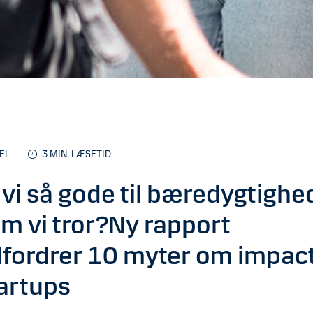
EL
–
3
MIN. LÆSETID
 vi så gode til bæredygtighe
m vi tror?Ny rapport
fordrer 10 myter om impac
artups