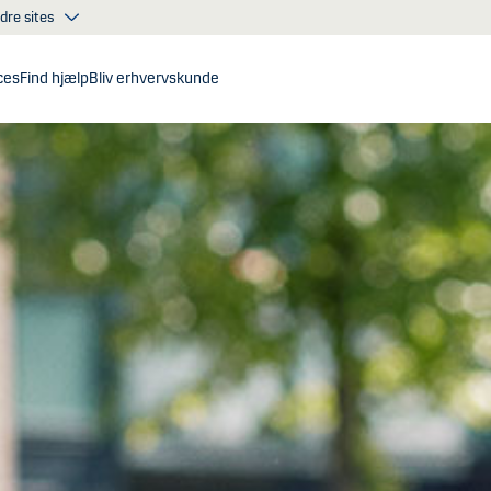
dre sites
ces
Find hjælp
Bliv erhvervskunde