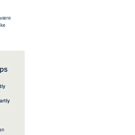
t være
ske
ups
tly
artly
an