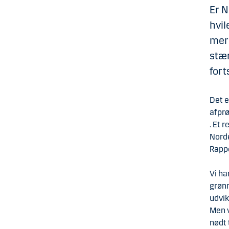
Er N
hvil
mer
stær
fort
Det e
afprø
. Et 
Norde
Rappo
Vi ha
grønn
udvik
Men v
nødt 