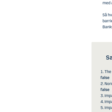
med 
Så hv
barri
Bank
Sa
1. The
false
2. Nor
false
3. Imp
4. Imp
5. Imp