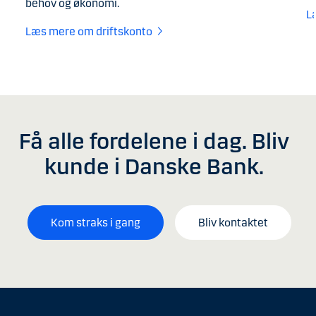
behov og økonomi.
L
Læs mere om driftskonto
Få alle fordelene i dag. Bliv
kunde i Danske Bank.
Kom straks i gang
Bliv kontaktet