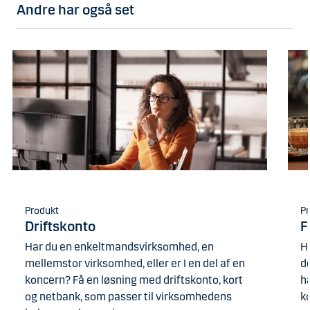
Andre har også set
Produkt
Pr
Driftskonto
F
Har du en enkeltmandsvirksomhed, en
Hv
mellemstor virksomhed, eller er I en del af en
d
koncern? Få en løsning med driftskonto, kort
ha
og netbank, som passer til virksomhedens
ko