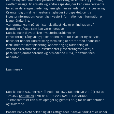
Rådfør dig altid med dine professionelle rådgivere omkring juridiske,
skattemæssige, finansielle og andre aspekter, der kan være relevante
for at vurdere egnetheden og hensigtsmæssigheden af en investering.
Orienter dig om dine investorrettigheder i prospektet, central
investorinformation/væsentlig investorinformation og information om
klagehåndtering.
Vær opmærksom på, at historisk afkast ikke er en indikation af
fremtidigt afkast, som kan være negative.
Danske Bank tilbyder ikke investeringsrådgivning
(”Investeringsrådgivning”) eller anden form for investeringsservice,
herunder handel, udførelse og formidling af ordrer med finansielle
instrumenter samt placering, opbevaring og forvaltning af
værdipapirer/finansielle instrumenter (”Investeringsservice”) til
personer hjemmehørende og bosiddende i USA, jf. definitionen
nedenfor.
Læs mere »
Materialet på denne hjemmeside er således ikke beregnet til at blive
distribueret til eller anvendt af personer hjemmehørende og
bosiddende i USA. Intet materiale på denne hjemmeside må fortolkes
Danske Bank A/S, Bernstorffsgade 40, 1577 København V. Tlf. (+45) 70
og opfattes som et tilbud om Investeringsrådgivning eller
123 456,
Kontakt os
, CVR-nr. 61126228, SWIFT: DABADKKK
Investeringsservice til en person hjemmehørende og bosiddende i USA.
Telefonsamtaler kan blive optaget og gemt til brug for dokumentation
og sikkerhed.
I forhold til Investeringsrådgivning skal en person hjemmehørende og
bosiddende i USA forstås som enhver af følgende:
Danske Bank forbeholder sig alle rettigheder. Danske Bank A/S er under