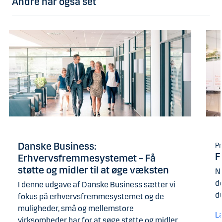
Andre har også set
Danske Business:
Pr
F
Erhvervsfremmesystemet – Få
støtte og midler til at øge væksten
N
d
I denne udgave af Danske Business sætter vi
d
fokus på erhvervsfremmesystemet og de
muligheder, små og mellemstore
L
virksomheder har for at søge støtte og midler.