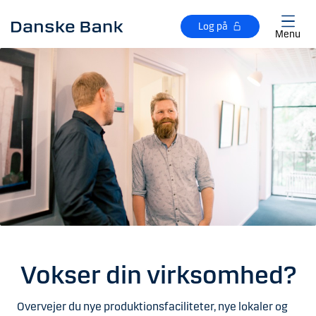
Gå til hovedindhold
Log på
Menu
Vokser din virksomhed?
Overvejer du nye produktionsfaciliteter, nye lokaler og