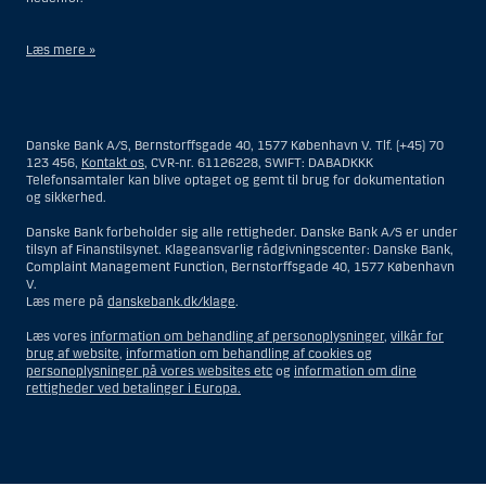
Læs mere »
Materialet på denne hjemmeside er således ikke beregnet til at blive
distribueret til eller anvendt af personer hjemmehørende og
bosiddende i USA. Intet materiale på denne hjemmeside må fortolkes
Danske Bank A/S, Bernstorffsgade 40, 1577 København V. Tlf. (+45) 70
og opfattes som et tilbud om Investeringsrådgivning eller
123 456,
Kontakt os
, CVR-nr. 61126228, SWIFT: DABADKKK
Investeringsservice til en person hjemmehørende og bosiddende i USA.
Telefonsamtaler kan blive optaget og gemt til brug for dokumentation
og sikkerhed.
I forhold til Investeringsrådgivning skal en person hjemmehørende og
bosiddende i USA forstås som enhver af følgende:
Danske Bank forbeholder sig alle rettigheder. Danske Bank A/S er under
tilsyn af Finanstilsynet. Klageansvarlig rådgivningscenter: Danske Bank,
En fysisk person hjemmehørende og bosiddende i USA.
Complaint Management Function, Bernstorffsgade 40, 1577 København
V.
En virksomhed eller et interessentskab som er registreret eller
Læs mere på
danskebank.dk/klage
.
organiseret i USA, men som ikke er et offshore-rådgivningscenter
eller en anden form for repræsentation tilhørende en person
Læs vores
information om behandling af personoplysninger
,
vilkår for
hjemmehørende og bosiddende i USA, som har en gyldig
brug af website
,
information om behandling af cookies og
forretningsmæssig begrundelse for sit virke, og som varetager
personoplysninger på vores websites etc
og
information om dine
opgaver og reguleres som et forsikringsselskab eller en bank.
rettigheder ved betalinger i Europa.
Et rådgivningscenter eller en repræsentation tilhørende et
udenlandsk selskab med base i USA.
En fond, hvor formueforvalteren er en person hjemmehørende og
bosiddende i USA, medmindre investeringsfuldmagten indehaves