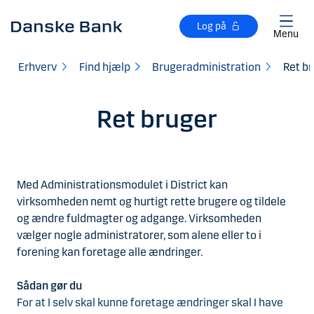
Gå til hovedindhold
Log på
Menu
Erhverv
Find hjælp
Brugeradministration
Ret b
Ret bruger
Med Administrationsmodulet i District kan
virksomheden nemt og hurtigt rette brugere og tildele
og ændre fuldmagter og adgange. Virksomheden
vælger nogle administratorer, som alene eller to i
forening kan foretage alle ændringer.
Sådan gør du
For at I selv skal kunne foretage ændringer skal I have