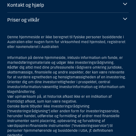
Kontakt og hjælp
Priser og vilkår
Denne hjemmeside er ikke beregnet til fysiske personer bosiddende i
Australien eller nogen form for virksomhed med hjemsted, registreret
eller navnenoteret i Australien
Information på denne hjemmeside, inklusiv information om fonde, er
markedsføringsmateriale og udgør ikke investeringsrådgivning.
Rådfør dig altid med dine professionelle rådgivere omkring juridiske,
skattemæssige, finansielle og andre aspekter, der kan være relevante
for at vurdere egnetheden og hensigtsmæssigheden af en investering.
Orienter dig om dine investorrettigheder i prospektet, central
investorinformation/væsentlig investorinformation og information om
klagehåndtering.
Vær opmærksom på, at historisk afkast ikke er en indikation af
fremtidigt afkast, som kan være negative.
Danske Bank tilbyder ikke investeringsrådgivning
(”Investeringsrådgivning”) eller anden form for investeringsservice,
herunder handel, udførelse og formidling af ordrer med finansielle
instrumenter samt placering, opbevaring og forvaltning af
værdipapirer/finansielle instrumenter (”Investeringsservice”) til
personer hjemmehørende og bosiddende i USA, jf. definitionen
nedenfor.