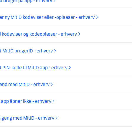
a bruger på app - erhverv
er ny MitID kodeviser eller -oplaeser - erhverv
l kodeviser og kodeoplæser - erhverv
 MitID brugerID - erhverv
 PIN-kode til MitID app - erhverv
end med MitID - erhverv
 app åbner ikke - erhverv
 gang med MitID - erhverv