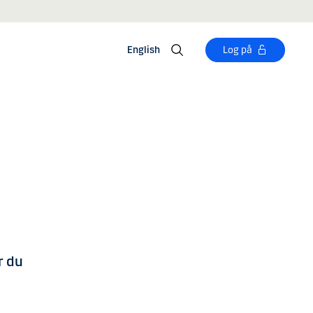
English
Log på
r du