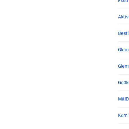
Ekstr
Aktiv
Besti
Glemt
Glemt
Godk
MitID
Kom i