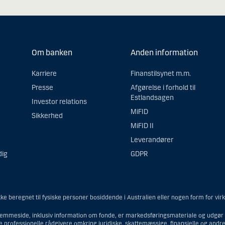
Om banken
Anden information
Karriere
Finanstilsynet m.m.
Presse
Afgørelse i forhold til
Estlandsagen
Investor relations
MiFID
Sikkerhed
MiFID II
Leverandører
dig
GDPR
e beregnet til fysiske personer bosiddende i Australien eller nogen form for vir
emmeside, inklusiv information om fonde, er markedsføringsmateriale og udgør i
ne professionelle rådgivere omkring juridiske, skattemæssige, finansielle og and