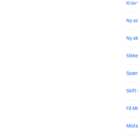
Krav 
Ny a
Ny ak
Sikke
Spær 
Skift
Få Mi
Miste