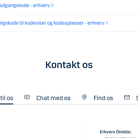
 adgangskode - erhverv
gskode til kodeviser og kodeoplaeser - erhverv
Kontakt os
til os
Chat med os
Find os
Erhverv Direkte: