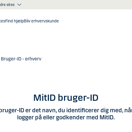
dre sites
ces
Find hjælp
Bliv erhvervskunde
Bruger-ID - erhverv
MitID bruger-ID
 bruger-ID er det navn, du identificerer dig med, nå
logger på eller godkender med MitID.