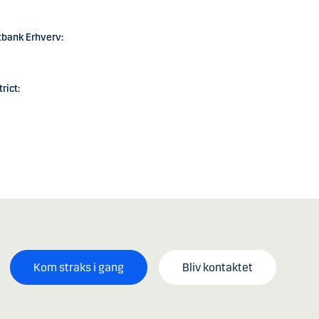
tbank Erhverv:
rict:
Kom straks i gang
Bliv kontaktet