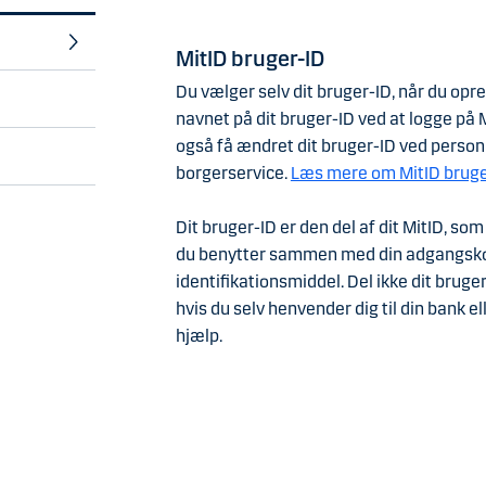
MitID bruger-ID
Glemt bruger-ID
Ændre MitID bruger-ID
Du vælger selv dit bruger-ID, når du opre
navnet på dit bruger-ID ved at logge på 
Se, hvordan på MitID.dk
MitI
også få ændret dit bruger-ID ved perso
borgerservice.
Læs mere om MitID bruger
logge på din MitID profil på
MitID.dk
Dit bruger-ID er den del af dit MitID, so
henvende dig i Borgerservice – husk a
du benytter sammen med din adgangskod
billede-ID – fx pas eller kørekort.
identifikationsmiddel. Del ikke dit brug
Vær opmærksom på, at der er flere kriter
hvis du selv henvender dig til din bank ell
overholde for at blive godkendt. Læs m
hjælp.