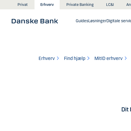
Gå til hovedindhold
An
Privat
Erhverv
Private Banking
LC&I
Guides
Løsninger
Digitale servi
Erhverv
Find hjælp
MitID erhverv
Dit