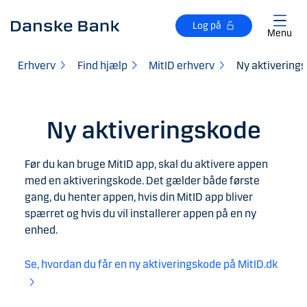
Gå til hovedindhold
Log på
Menu
Erhverv
Find hjælp
MitID erhverv
Ny aktiverings
Ny aktiveringskode
Før du kan bruge MitID app, skal du aktivere appen
med en aktiveringskode. Det gælder både første
gang, du henter appen, hvis din MitID app bliver
spærret og hvis du vil installerer appen på en ny
enhed.
Se, hvordan du får en ny aktiveringskode på MitID.dk