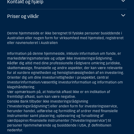
Kontakt og hjælp
Priser og vilkår
Denne hjemmeside er ikke beregnet til fysiske personer bosiddende i
Australien eller nogen form for virksomhed med hjemsted, registreret
eller navnenoteret i Australien
Information på denne hjemmeside, inklusiv information om fonde, er
markedsføringsmateriale og udgør ikke investeringsrådgivning.
Rådfør dig altid med dine professionelle rådgivere omkring juridiske,
skattemæssige, finansielle og andre aspekter, der kan være relevante
for at vurdere egnetheden og hensigtsmæssigheden af en investering.
Orienter dig om dine investorrettigheder i prospektet, central
investorinformation/væsentlig investorinformation og information om
klagehåndtering.
Vær opmærksom på, at historisk afkast ikke er en indikation af
fremtidigt afkast, som kan være negative.
Danske Bank tilbyder ikke investeringsrådgivning
(”Investeringsrådgivning”) eller anden form for investeringsservice,
herunder handel, udførelse og formidling af ordrer med finansielle
instrumenter samt placering, opbevaring og forvaltning af
værdipapirer/finansielle instrumenter (”Investeringsservice”) til
personer hjemmehørende og bosiddende i USA, jf. definitionen
nedenfor.