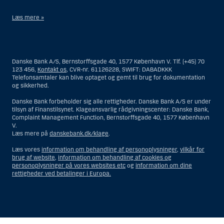
Læs mere »
Materialet på denne hjemmeside er således ikke beregnet til at blive
distribueret til eller anvendt af personer hjemmehørende og
bosiddende i USA. Intet materiale på denne hjemmeside må fortolkes
Danske Bank A/S, Bernstorffsgade 40, 1577 København V. Tlf. (+45) 70
og opfattes som et tilbud om Investeringsrådgivning eller
123 456,
Kontakt os
, CVR-nr. 61126228, SWIFT: DABADKKK
Investeringsservice til en person hjemmehørende og bosiddende i USA.
Telefonsamtaler kan blive optaget og gemt til brug for dokumentation
og sikkerhed.
I forhold til Investeringsrådgivning skal en person hjemmehørende og
bosiddende i USA forstås som enhver af følgende:
Danske Bank forbeholder sig alle rettigheder. Danske Bank A/S er under
tilsyn af Finanstilsynet. Klageansvarlig rådgivningscenter: Danske Bank,
En fysisk person hjemmehørende og bosiddende i USA.
Complaint Management Function, Bernstorffsgade 40, 1577 København
V.
En virksomhed eller et interessentskab som er registreret eller
Læs mere på
danskebank.dk/klage
.
organiseret i USA, men som ikke er et offshore-rådgivningscenter
eller en anden form for repræsentation tilhørende en person
Læs vores
information om behandling af personoplysninger
,
vilkår for
hjemmehørende og bosiddende i USA, som har en gyldig
brug af website
,
information om behandling af cookies og
forretningsmæssig begrundelse for sit virke, og som varetager
personoplysninger på vores websites etc
og
information om dine
opgaver og reguleres som et forsikringsselskab eller en bank.
rettigheder ved betalinger i Europa.
Et rådgivningscenter eller en repræsentation tilhørende et
udenlandsk selskab med base i USA.
En fond, hvor formueforvalteren er en person hjemmehørende og
bosiddende i USA, medmindre investeringsfuldmagten indehaves
eller deles med en person, som ikke er hjemmehørende og
Vis
Skjul
Show
Show