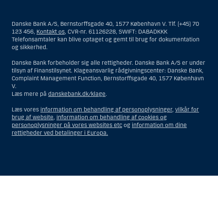
Materialet på denne hjemmeside er således ikke beregnet til at blive
distribueret til eller anvendt af personer hjemmehørende og
bosiddende i USA. Intet materiale på denne hjemmeside må fortolkes
Danske Bank A/S, Bernstorffsgade 40, 1577 København V. Tlf. (+45) 70
og opfattes som et tilbud om Investeringsrådgivning eller
123 456,
Kontakt os
, CVR-nr. 61126228, SWIFT: DABADKKK
Investeringsservice til en person hjemmehørende og bosiddende i USA.
Telefonsamtaler kan blive optaget og gemt til brug for dokumentation
og sikkerhed.
I forhold til Investeringsrådgivning skal en person hjemmehørende og
bosiddende i USA forstås som enhver af følgende:
Danske Bank forbeholder sig alle rettigheder. Danske Bank A/S er under
tilsyn af Finanstilsynet. Klageansvarlig rådgivningscenter: Danske Bank,
En fysisk person hjemmehørende og bosiddende i USA.
Complaint Management Function, Bernstorffsgade 40, 1577 København
V.
En virksomhed eller et interessentskab som er registreret eller
Læs mere på
danskebank.dk/klage
.
organiseret i USA, men som ikke er et offshore-rådgivningscenter
eller en anden form for repræsentation tilhørende en person
Læs vores
information om behandling af personoplysninger
,
vilkår for
hjemmehørende og bosiddende i USA, som har en gyldig
brug af website
,
information om behandling af cookies og
forretningsmæssig begrundelse for sit virke, og som varetager
personoplysninger på vores websites etc
og
information om dine
opgaver og reguleres som et forsikringsselskab eller en bank.
rettigheder ved betalinger i Europa.
Et rådgivningscenter eller en repræsentation tilhørende et
udenlandsk selskab med base i USA.
En fond, hvor formueforvalteren er en person hjemmehørende og
bosiddende i USA, medmindre investeringsfuldmagten indehaves
eller deles med en person, som ikke er hjemmehørende og
Vis
Skjul
Show
Show
bosiddende i USA.
more
less
Et bo, hvor en person hjemmehørende og bosiddende i USA
rows:
rows:
fungerer som bobestyrer eller administrator, medmindre boet er
All
All
underlagt udenlandsk lov, og investeringsfuldmagten indehaves