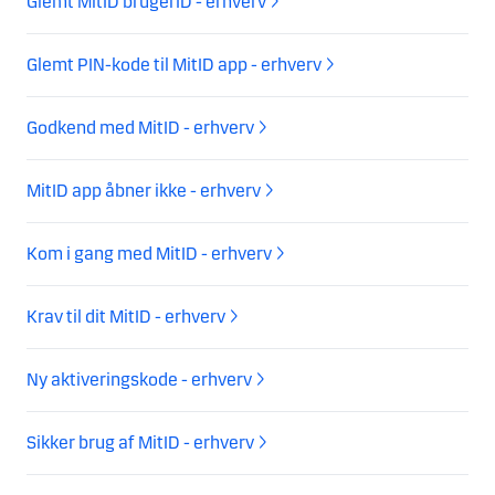
Glemt MitID brugerID - erhverv
Glemt PIN-kode til MitID app - erhverv
Godkend med MitID - erhverv
MitID app åbner ikke - erhverv
Kom i gang med MitID - erhverv
Krav til dit MitID - erhverv
Ny aktiveringskode - erhverv
Sikker brug af MitID - erhverv