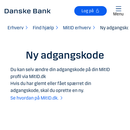
Gå til hovedindhold
Log på
Menu
Erhverv
Find hjælp
MitID erhverv
Ny adgangskod
Ny adgangskode
Du kan selv ændre din adgangskode på din MitID
profil via MitID.dk
Hvis du har glemt eller fået spærret din
adgangskode, skal du oprette en ny.
Se hvordan på MitID.dk.