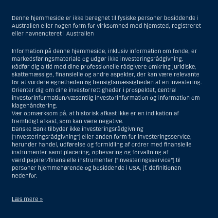
Denne hjemmeside er ikke beregnet til fysiske personer bosiddende i
Australien eller nogen form for virksomhed med hjemsted, registreret
eller navnenoteret i Australien
Information på denne hjemmeside, inklusiv information om fonde, er
markedsføringsmateriale og udgør ikke investeringsrådgivning.
Rådfør dig altid med dine professionelle rådgivere omkring juridiske,
skattemæssige, finansielle og andre aspekter, der kan være relevante
for at vurdere egnetheden og hensigtsmæssigheden af en investering.
Orienter dig om dine investorrettigheder i prospektet, central
investorinformation/væsentlig investorinformation og information om
klagehåndtering.
Vær opmærksom på, at historisk afkast ikke er en indikation af
fremtidigt afkast, som kan være negative.
Danske Bank tilbyder ikke investeringsrådgivning
(”Investeringsrådgivning”) eller anden form for investeringsservice,
herunder handel, udførelse og formidling af ordrer med finansielle
instrumenter samt placering, opbevaring og forvaltning af
værdipapirer/finansielle instrumenter (”Investeringsservice”) til
personer hjemmehørende og bosiddende i USA, jf. definitionen
nedenfor.
Læs mere »