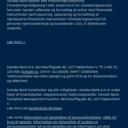
Danske Bank tilbyder ikke investeringsrådgivning
(”Investeringsrådgivning”) eller anden form for investeringsservice,
herunder handel, udførelse og formidling af ordrer med finansielle
instrumenter samt placering, opbevaring og forvaltning af
værdipapirer/finansielle instrumenter (”Investeringsservice”) til
personer hjemmehørende og bosiddende i USA, jf. definitionen
nedenfor.
Læs mere »
Materialet på denne hjemmeside er således ikke beregnet til at blive
distribueret til eller anvendt af personer hjemmehørende og
bosiddende i USA. Intet materiale på denne hjemmeside må fortolkes
Danske Bank A/S, Bernstorffsgade 40, 1577 København V. Tlf. (+45) 70
og opfattes som et tilbud om Investeringsrådgivning eller
123 456,
Kontakt os
, CVR-nr. 61126228, SWIFT: DABADKKK
Investeringsservice til en person hjemmehørende og bosiddende i USA.
Telefonsamtaler kan blive optaget og gemt til brug for dokumentation
og sikkerhed.
I forhold til Investeringsrådgivning skal en person hjemmehørende og
bosiddende i USA forstås som enhver af følgende:
Danske Bank forbeholder sig alle rettigheder. Danske Bank A/S er under
tilsyn af Finanstilsynet. Klageansvarlig rådgivningscenter: Danske Bank,
En fysisk person hjemmehørende og bosiddende i USA.
Complaint Management Function, Bernstorffsgade 40, 1577 København
V.
En virksomhed eller et interessentskab som er registreret eller
Læs mere på
danskebank.dk/klage
.
organiseret i USA, men som ikke er et offshore-rådgivningscenter
eller en anden form for repræsentation tilhørende en person
Læs vores
information om behandling af personoplysninger
,
vilkår for
hjemmehørende og bosiddende i USA, som har en gyldig
brug af website
,
information om behandling af cookies og
forretningsmæssig begrundelse for sit virke, og som varetager
personoplysninger på vores websites etc
og
information om dine