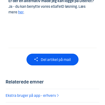
Er der en alternativ måde jeg kan logge på District?
Ja - du kan benytte vores eSafeID løsning. Læs
mere ⁠
her
.
Del artikel på mail
Relaterede emner
Ekstra bruger på app - erhverv