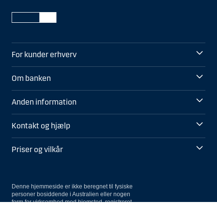
For kunder erhverv
Om banken
Anden information
Kontakt og hjælp
Priser og vilkår
Denne hjemmeside er ikke beregnet til fysiske
personer bosiddende i Australien eller nogen
form for virksomhed med hjemsted, registreret
Vis
Skjul
Show
Show
eller navnenoteret i Australien