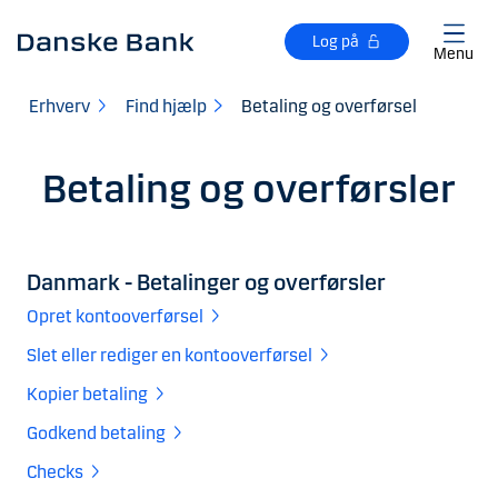
Gå til hovedindhold
Log på
Menu
Erhverv
Find hjælp
Betaling og overførsel
Betaling og overførsler
Danmark - Betalinger og overførsler
Opret kontooverførsel
Slet eller rediger en kontooverførsel
Kopier betaling
Godkend betaling
Checks