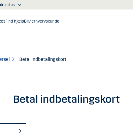
dre sites
ces
Find hjælp
Bliv erhvervskunde
ørsel
Betal indbetalingskort
Betal indbetalingskort