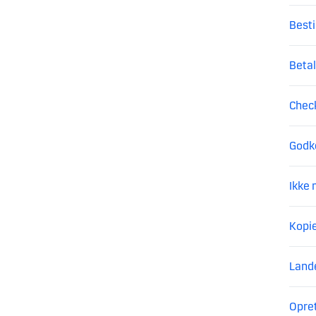
Besti
Betal
Chec
Godk
Ikke 
Kopie
Land
Opret