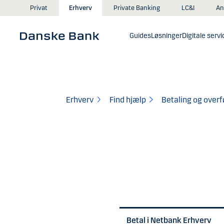
Gå til hovedindhold
An
Privat
Erhverv
Private Banking
LC&I
Guides
Løsninger
Digitale servi
Erhverv
Find hjælp
Betaling og overf
Betal i Netbank Erhverv