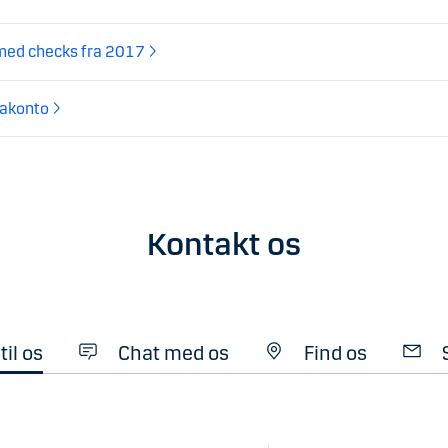
 med checks fra 2017
takonto
Kontakt os
til os
Chat med os
Find os