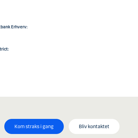
tbank Erhverv:
rict:
Kom straks i gang
Bliv kontaktet