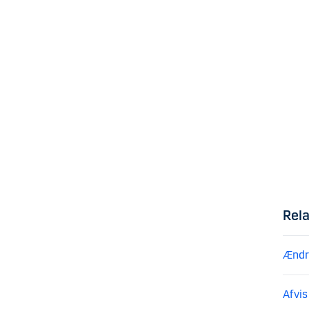
Rel
Ændri
Afvis