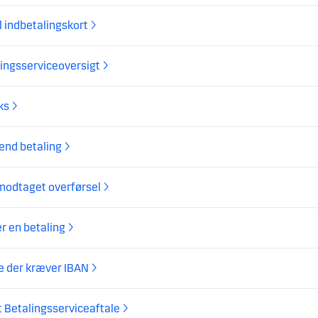
l indbetalingskort
ingsserviceoversigt
ks
end betaling
modtaget overførsel
r en betaling
e der kræver IBAN
 Betalingsserviceaftale