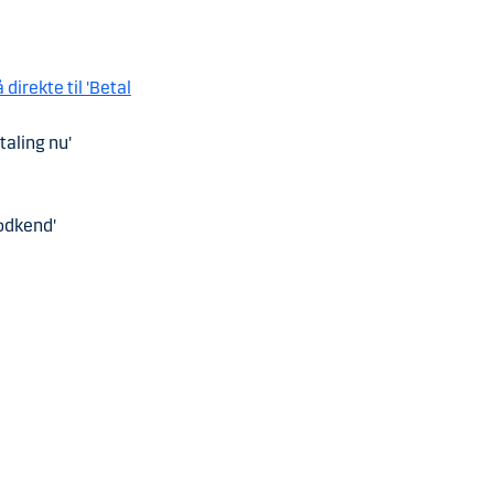
irekte til 'Betal
taling nu'
Godkend'