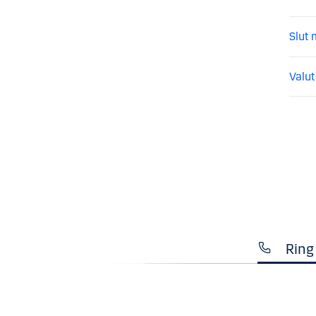
Slut
Valu
Ring 