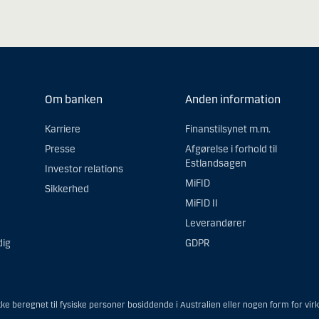
Om banken
Anden information
Karriere
Finanstilsynet m.m.
Presse
Afgørelse i forhold til
Estlandsagen
Investor relations
MiFID
Sikkerhed
MiFID II
Leverandører
dig
GDPR
e beregnet til fysiske personer bosiddende i Australien eller nogen form for vir