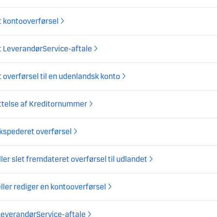
 kontooverførsel
 LeverandørService-aftale
 overførsel til en udenlandsk konto
ttelse af Kreditornummer
kspederet overførsel
ller slet fremdateret overførsel til udlandet
eller rediger en kontooverførsel
LeverandørService-aftale