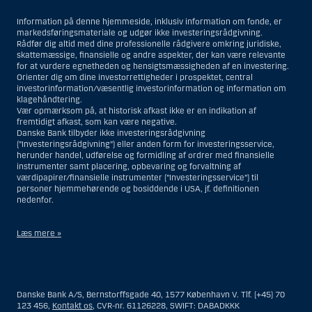
Information på denne hjemmeside, inklusiv information om fonde, er
markedsføringsmateriale og udgør ikke investeringsrådgivning.
Rådfør dig altid med dine professionelle rådgivere omkring juridiske,
skattemæssige, finansielle og andre aspekter, der kan være relevante
for at vurdere egnetheden og hensigtsmæssigheden af en investering.
Orienter dig om dine investorrettigheder i prospektet, central
investorinformation/væsentlig investorinformation og information om
klagehåndtering.
Vær opmærksom på, at historisk afkast ikke er en indikation af
fremtidigt afkast, som kan være negative.
Danske Bank tilbyder ikke investeringsrådgivning
(”Investeringsrådgivning”) eller anden form for investeringsservice,
herunder handel, udførelse og formidling af ordrer med finansielle
instrumenter samt placering, opbevaring og forvaltning af
værdipapirer/finansielle instrumenter (”Investeringsservice”) til
personer hjemmehørende og bosiddende i USA, jf. definitionen
nedenfor.
Læs mere »
Materialet på denne hjemmeside er således ikke beregnet til at blive
distribueret til eller anvendt af personer hjemmehørende og
bosiddende i USA. Intet materiale på denne hjemmeside må fortolkes
Danske Bank A/S, Bernstorffsgade 40, 1577 København V. Tlf. (+45) 70
og opfattes som et tilbud om Investeringsrådgivning eller
123 456,
Kontakt os
, CVR-nr. 61126228, SWIFT: DABADKKK
Investeringsservice til en person hjemmehørende og bosiddende i USA.