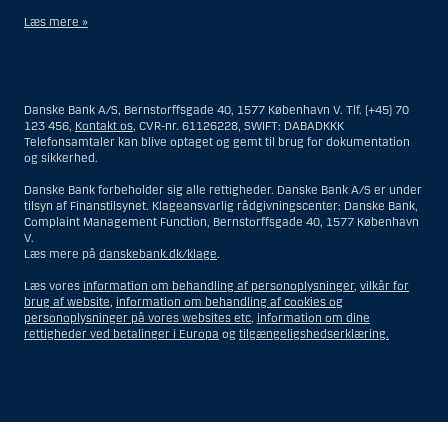
Læs mere »
Materialet på denne hjemmeside er således ikke beregnet til at blive
distribueret til eller anvendt af personer hjemmehørende og
bosiddende i USA. Intet materiale på denne hjemmeside må fortolkes
Danske Bank A/S, Bernstorffsgade 40, 1577 København V. Tlf. (+45) 70
og opfattes som et tilbud om Investeringsrådgivning eller
123 456,
Kontakt os
, CVR-nr. 61126228, SWIFT: DABADKKK
Investeringsservice til en person hjemmehørende og bosiddende i USA.
Telefonsamtaler kan blive optaget og gemt til brug for dokumentation
og sikkerhed.
I forhold til Investeringsrådgivning skal en person hjemmehørende og
bosiddende i USA forstås som enhver af følgende:
Danske Bank forbeholder sig alle rettigheder. Danske Bank A/S er under
tilsyn af Finanstilsynet. Klageansvarlig rådgivningscenter: Danske Bank,
En fysisk person hjemmehørende og bosiddende i USA.
Complaint Management Function, Bernstorffsgade 40, 1577 København
V.
En virksomhed eller et interessentskab som er registreret eller
Læs mere på
danskebank.dk/klage
.
organiseret i USA, men som ikke er et offshore-rådgivningscenter
eller en anden form for repræsentation tilhørende en person
Læs vores
information om behandling af personoplysninger
,
vilkår for
hjemmehørende og bosiddende i USA, som har en gyldig
brug af website
,
information om behandling af cookies og
forretningsmæssig begrundelse for sit virke, og som varetager
personoplysninger på vores websites etc
,
information om dine
opgaver og reguleres som et forsikringsselskab eller en bank.
rettigheder ved betalinger i Europa
og
tilgængeligshedserklæring.
Et rådgivningscenter eller en repræsentation tilhørende et
udenlandsk selskab med base i USA.
En fond, hvor formueforvalteren er en person hjemmehørende og
bosiddende i USA, medmindre investeringsfuldmagten indehaves
eller deles med en person, som ikke er hjemmehørende og
Vis
Skjul
Show
Show
bosiddende i USA.