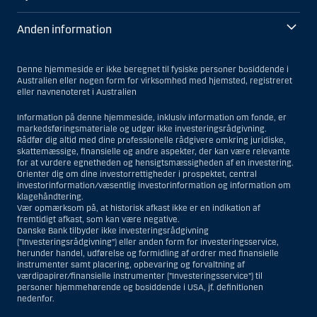
Anden information
Denne hjemmeside er ikke beregnet til fysiske personer bosiddende i
Australien eller nogen form for virksomhed med hjemsted, registreret
eller navnenoteret i Australien
Information på denne hjemmeside, inklusiv information om fonde, er
markedsføringsmateriale og udgør ikke investeringsrådgivning.
Rådfør dig altid med dine professionelle rådgivere omkring juridiske,
skattemæssige, finansielle og andre aspekter, der kan være relevante
for at vurdere egnetheden og hensigtsmæssigheden af en investering.
Orienter dig om dine investorrettigheder i prospektet, central
investorinformation/væsentlig investorinformation og information om
klagehåndtering.
Vær opmærksom på, at historisk afkast ikke er en indikation af
fremtidigt afkast, som kan være negative.
Danske Bank tilbyder ikke investeringsrådgivning
(”Investeringsrådgivning”) eller anden form for investeringsservice,
herunder handel, udførelse og formidling af ordrer med finansielle
instrumenter samt placering, opbevaring og forvaltning af
værdipapirer/finansielle instrumenter (”Investeringsservice”) til
personer hjemmehørende og bosiddende i USA, jf. definitionen
nedenfor.